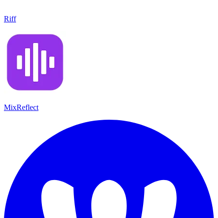
Riff
MixReflect