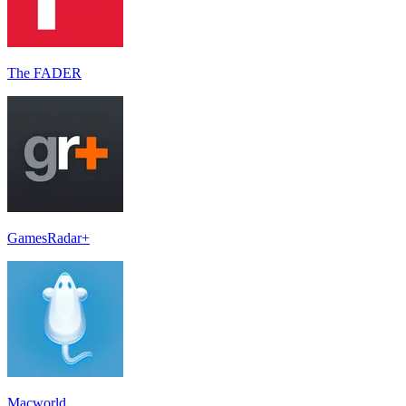
The FADER
GamesRadar+
Macworld