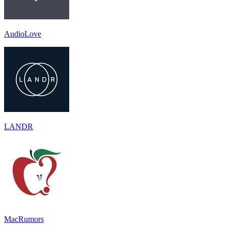
AudioLove
LANDR
MacRumors