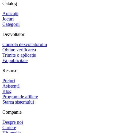
Catalog
Aplicații
Jocuri
Categorii
Dezvoltatori
Consola dezvoltatorului
Obține verificarea
Trimite o aplicație
Fă publicitate
Resurse
Prețuri
Asistență
Blog
Program de afiliere
Starea sistemului
Companie
Despre noi
Cariere
Kit media