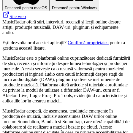
Descarcă pentru macOS
Descarcă pentru Windows
Site web
MusicRadar oferă știri, interviuri, recenzii și lecții online despre
artiști, producție muzicală, DAW‑uri, pluginuri și echipamente
audio.
Ești dezvoltatorul acestei aplicații?
Confirmă proprietatea
pentru a
gestiona această listare.
MusicRadar este o platformă online cuprinzătoare dedicată furnizării
de știri, recenzii și informații despre lumea tehnologiei și producției
muzicale. Acesta servește ca o resursă valoroasă pentru muzicieni,
producători și ingineri audio care caută informații despre stații de
lucru audio digitale (DAW), pluginuri și diverse instrumente de
producție muzicală. Platforma oferă articole și tutoriale aprofundate
cu privire la modul de utilizare a diferitelor DAW-uri, cum ar fi
Ableton Live, Logic Pro și Pro Tools, evidențiind caracteristicile și
aplicațiile lor în crearea muzicii.
MusicRadar acoperă, de asemenea, tendințele emergente în
producția de muzică, inclusiv ascensiunea DAW-urilor online
precum Soundation, Bandlab și Soundtrap, care oferă capabilități de
colaborare și de realizare a muzicii bazate pe cloud. Aceste
platforme online sunt discutate în ceea ce privește accesibilitatea lor,