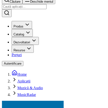
Căutare
Deschide meniul
Produs
Catalog
Dezvoltatori
Resurse
Prețuri
Autentificare
Home
Aplicații
Muzică & Audio
MusicRadar