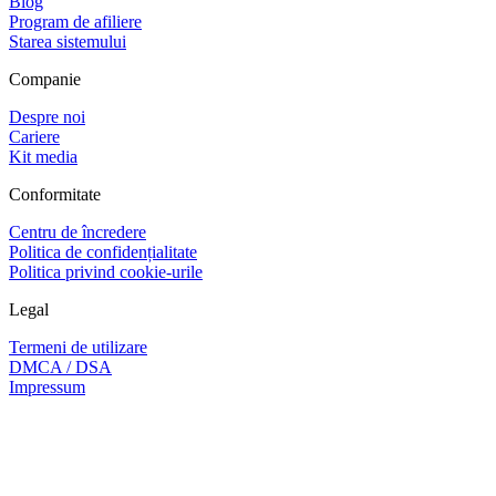
Blog
Program de afiliere
Starea sistemului
Companie
Despre noi
Cariere
Kit media
Conformitate
Centru de încredere
Politica de confidențialitate
Politica privind cookie-urile
Legal
Termeni de utilizare
DMCA / DSA
Impressum