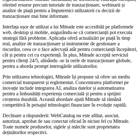
oferind resurse precum tutoriale de tranzacționare, webinarii și
analize de piață pentru a împuternici utilizatorii cu decizii de
tranzacționare mai bine informate.
Interfața ușor de utilizat a lui Mitrade este accesibilă pe platformele
web, desktop și mobile, asigurându-se că comercianții pot executa
strategii fără probleme. Aplicația oferă actualizări pe piață în timp
real, analize de tranzacționare și instrumente de gestionare a
riscurilor, ceea ce o face adecvată atât pentru comercianții începători,
cât și pentru cei cu experiență. În plus, Mitrade acceptă serviciul
pentru clienți 24/5, alinându -se la orele de tranzacționare globale,
pentru a aborda prompt interogările utilizatorilor.
Prin utilizarea tehnologiei, Mitrade își propune să ofere un mediu
comercial transparent și reglementat. Concentrarea platformei pe
inovație include integrarea AI, analiza datelor și automatizarea
pentru a îmbunătăți experiența comercială și pentru a sprijini
creșterea durabilă. Această abordare ajută Mitrade să rămână
competitivă în peisajul tehnologiei financiare în evoluție rapidă.
Declinare a răspunderii: WebCatalog nu este afiliat, asociat,
autorizat, aprobat de sau conectat oficial în niciun fel cu Mitrade.
Toate numele produselor, siglele și mărcile sunt proprietatea
deținătorilor respectivi.