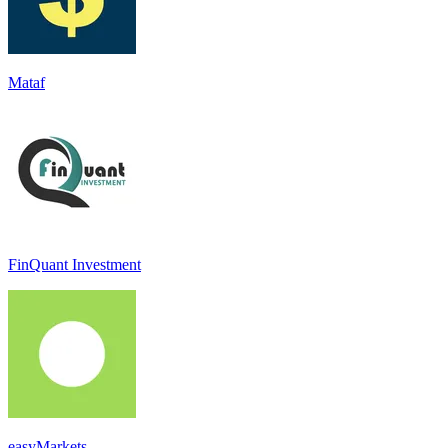
Mataf
FinQuant Investment
easyMarkets