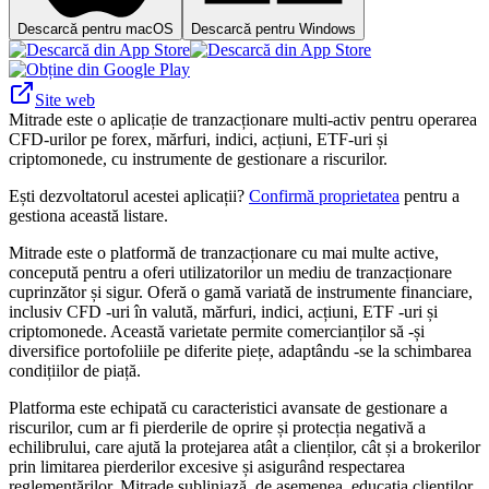
Descarcă pentru macOS
Descarcă pentru Windows
Site web
Mitrade este o aplicație de tranzacționare multi-activ pentru operarea
CFD-urilor pe forex, mărfuri, indici, acțiuni, ETF-uri și
criptomonede, cu instrumente de gestionare a riscurilor.
Ești dezvoltatorul acestei aplicații?
Confirmă proprietatea
pentru a
gestiona această listare.
Mitrade este o platformă de tranzacționare cu mai multe active,
concepută pentru a oferi utilizatorilor un mediu de tranzacționare
cuprinzător și sigur. Oferă o gamă variată de instrumente financiare,
inclusiv CFD -uri în valută, mărfuri, indici, acțiuni, ETF -uri și
criptomonede. Această varietate permite comercianților să -și
diversifice portofoliile pe diferite piețe, adaptându -se la schimbarea
condițiilor de piață.
Platforma este echipată cu caracteristici avansate de gestionare a
riscurilor, cum ar fi pierderile de oprire și protecția negativă a
echilibrului, care ajută la protejarea atât a clienților, cât și a brokerilor
prin limitarea pierderilor excesive și asigurând respectarea
reglementărilor. Mitrade subliniază, de asemenea, educația clienților,