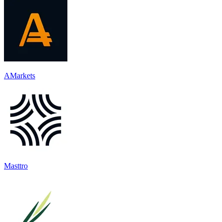
AMarkets
Masttro