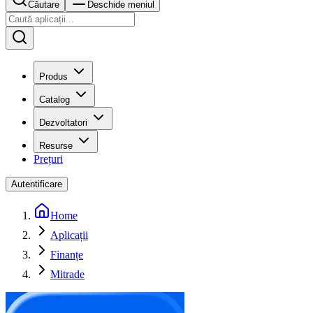
Căutare
Deschide meniul
Produs
Catalog
Dezvoltatori
Resurse
Prețuri
Autentificare
Home
Aplicații
Finanțe
Mitrade