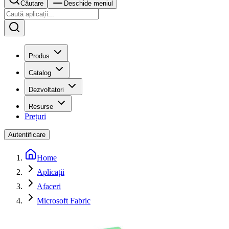
Căutare
Deschide meniul
Produs
Catalog
Dezvoltatori
Resurse
Prețuri
Autentificare
Home
Aplicații
Afaceri
Microsoft Fabric