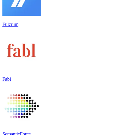
Fulcrum
Fabl
SemanticForce