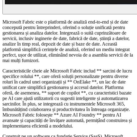
Microsoft Fabric este o platformă de analiză end-to-end și de date
concepută pentru întreprinderi, oferind o soluție unificată pentru
gestionarea și analiza datelor. Integrează o suită cuprinzătoare de
servicii, inclusiv inginerie de date, fabrică de date, știință a datelor,
analize în timp real, depozit de date și baze de date. Această
platformă simplifică cerințele de analiză, oferind un mediu integrat
perfect, ușor de utilizat, eliminând nevoia de a asambla servicii de la
mai mulți furnizori.
Caracteristicile cheie ale Microsoft Fabric includ ** sarcini de lucru
specifice rolului **, care oferă soluții personalizate pentru diverse
roluri în cadrul unei organizații și ** OnElake **, un lac de date
unificat care simplifică gestionarea și accesul datelor. Platforma
oferă, de asemenea, ** suport de copilot **, cu caracteristici bazate
pe AI care ajută utilizatorii cu sugestii inteligente și automatizarea
sarcinilor. În plus, se integrează cu instrumentele Microsoft 365,
îmbunătățind colaborarea și productivitatea în întreaga organizație.
Microsoft Fabric folosește ** Azure AI Foundry ** pentru AI
avansate și capacități de învățare automată, permițând construirea și
implementarea eficientă a modelului.
Construit pe un software ca fundație Service (SaaS), Microsoft