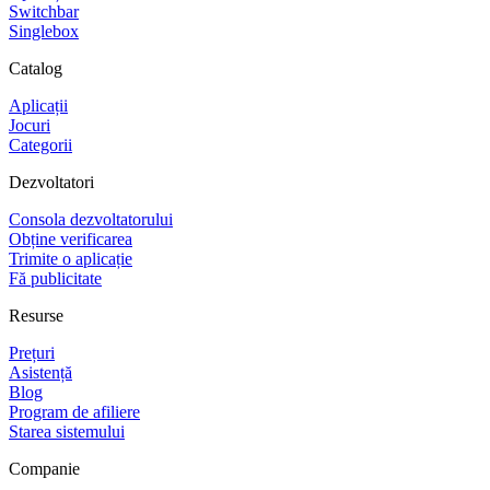
Switchbar
Singlebox
Catalog
Aplicații
Jocuri
Categorii
Dezvoltatori
Consola dezvoltatorului
Obține verificarea
Trimite o aplicație
Fă publicitate
Resurse
Prețuri
Asistență
Blog
Program de afiliere
Starea sistemului
Companie