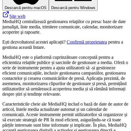
Descarcă pentru macOS
Descarcă pentru Windows
Site web
MediaHQ centralizează gestionarea relaţiilor cu presa: baze de date
jurnalişti, liste media, trimitere comunicate, calendar, monitorizare
acoperire şi rapoarte.
Ești dezvoltatorul acestei aplicații?
Confirmă proprietatea
pentru a
gestiona această listare.
MediaHQ este o platformă cuprinzătoare concepută pentru a
eficientiza relațiile publice și sarcinile de gestionare a media. Oferă o
serie de instrumente pentru a ajuta utilizatorii să -și gestioneze
eficient comunicațiile, inclusiv gestionarea campaniilor, gestionarea
contactelor și crearea comunicărilor de presă. Aplicația prezintă, de
asemenea, monitorizarea clipurilor de gestionare și presă, permițând
utilizatorilor să urmărească acoperirea media și să rămână informați
despre știri și tendințe relevante.
Caracteristicile cheie ale MediaHQ includ o bază de date de autor de
articol, listele media actualizate automat și un calendar de
comunicații. Aceste instrumente permit utilizatorilor să organizeze și
să execute strategii de PR în mod eficient, asigurându-se că toate
părțile interesate sunt bine informate și implicate. În plus, MediaHQ
acceptă gestionarea digitală a activelor și gestionarea directă a