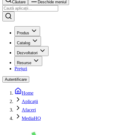
Căutare
Deschide meniul
Produs
Catalog
Dezvoltatori
Resurse
Prețuri
Autentificare
Home
Aplicații
Afaceri
MediaHQ