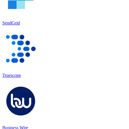
SendGrid
Truescope
Business Wire