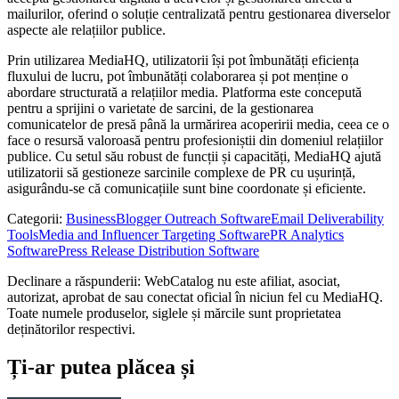
mailurilor, oferind o soluție centralizată pentru gestionarea diverselor
aspecte ale relațiilor publice.
Prin utilizarea MediaHQ, utilizatorii își pot îmbunătăți eficiența
fluxului de lucru, pot îmbunătăți colaborarea și pot menține o
abordare structurată a relațiilor media. Platforma este concepută
pentru a sprijini o varietate de sarcini, de la gestionarea
comunicatelor de presă până la urmărirea acoperirii media, ceea ce o
face o resursă valoroasă pentru profesioniștii din domeniul relațiilor
publice. Cu setul său robust de funcții și capacități, MediaHQ ajută
utilizatorii să gestioneze sarcinile complexe de PR cu ușurință,
asigurându-se că comunicațiile sunt bine coordonate și eficiente.
Categorii
:
Business
Blogger Outreach Software
Email Deliverability
Tools
Media and Influencer Targeting Software
PR Analytics
Software
Press Release Distribution Software
Declinare a răspunderii: WebCatalog nu este afiliat, asociat,
autorizat, aprobat de sau conectat oficial în niciun fel cu MediaHQ.
Toate numele produselor, siglele și mărcile sunt proprietatea
deținătorilor respectivi.
Ți-ar putea plăcea și