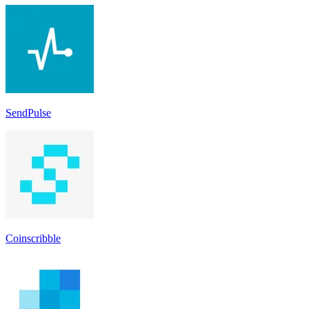
SendPulse
Coinscribble