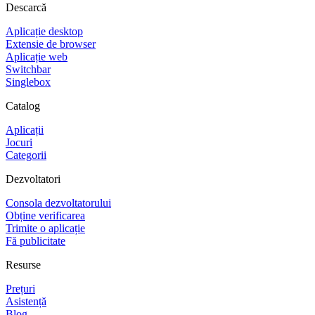
Descarcă
Aplicație desktop
Extensie de browser
Aplicație web
Switchbar
Singlebox
Catalog
Aplicații
Jocuri
Categorii
Dezvoltatori
Consola dezvoltatorului
Obține verificarea
Trimite o aplicație
Fă publicitate
Resurse
Prețuri
Asistență
Blog