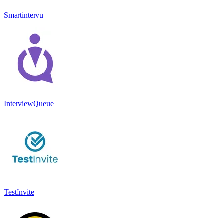
Smartintervu
InterviewQueue
TestInvite