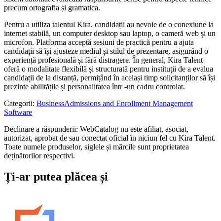
precum ortografia și gramatica.
Pentru a utiliza talentul Kira, candidații au nevoie de o conexiune la
internet stabilă, un computer desktop sau laptop, o cameră web și un
microfon. Platforma acceptă sesiuni de practică pentru a ajuta
candidații să își ajusteze mediul și stilul de prezentare, asigurând o
experiență profesională și fără distragere. În general, Kira Talent
oferă o modalitate flexibilă și structurată pentru instituții de a evalua
candidații de la distanță, permițând în același timp solicitanților să își
prezinte abilitățile și personalitatea într -un cadru controlat.
Categorii
:
Business
Admissions and Enrollment Management
Software
Declinare a răspunderii: WebCatalog nu este afiliat, asociat,
autorizat, aprobat de sau conectat oficial în niciun fel cu Kira Talent.
Toate numele produselor, siglele și mărcile sunt proprietatea
deținătorilor respectivi.
Ți-ar putea plăcea și