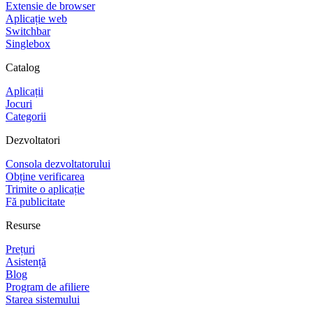
Extensie de browser
Aplicație web
Switchbar
Singlebox
Catalog
Aplicații
Jocuri
Categorii
Dezvoltatori
Consola dezvoltatorului
Obține verificarea
Trimite o aplicație
Fă publicitate
Resurse
Prețuri
Asistență
Blog
Program de afiliere
Starea sistemului