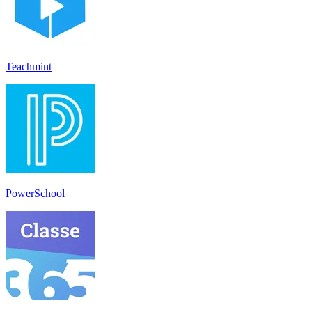
Teachmint
PowerSchool