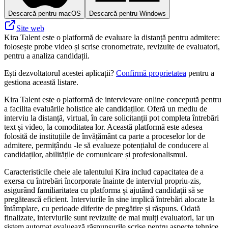
Descarcă pentru macOS
Descarcă pentru Windows
Site web
Kira Talent este o platformă de evaluare la distanță pentru admitere:
folosește probe video și scrise cronometrate, revizuite de evaluatori,
pentru a analiza candidații.
Ești dezvoltatorul acestei aplicații?
Confirmă proprietatea
pentru a
gestiona această listare.
Kira Talent este o platformă de intervievare online concepută pentru
a facilita evaluările holistice ale candidaților. Oferă un mediu de
interviu la distanță, virtual, în care solicitanții pot completa întrebări
text și video, la comoditatea lor. Această platformă este adesea
folosită de instituțiile de învățământ ca parte a proceselor lor de
admitere, permițându -le să evalueze potențialul de conducere al
candidaților, abilitățile de comunicare și profesionalismul.
Caracteristicile cheie ale talentului Kira includ capacitatea de a
exersa cu întrebări încorporate înainte de interviul propriu-zis,
asigurând familiaritatea cu platforma și ajutând candidații să se
pregătească eficient. Interviurile în sine implică întrebări alocate la
întâmplare, cu perioade diferite de pregătire și răspuns. Odată
finalizate, interviurile sunt revizuite de mai mulți evaluatori, iar un
sistem automat evaluează răspunsurile scrise pentru aspecte tehnice