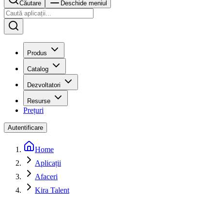
Căutare
Deschide meniul
Produs
Catalog
Dezvoltatori
Resurse
Prețuri
Autentificare
Home
Aplicații
Afaceri
Kira Talent