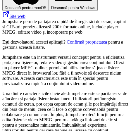
Descarcă pentru macOS
Descarcă pentru Windows
Site web
Jumpshare permite partajarea rapidă de înregistrări de ecran, capturi
și GIF-uri; previzualizează 200+ formate online, include player
MPEG, editare video și încorporare pe web.
Ești dezvoltatorul acestei aplicații?
Confirmă proprietatea
pentru a
gestiona această listare.
Jumpshare este un instrument versatil conceput pentru a eficientiza
partajarea fișierelor, redare video și gestionarea conținutului. Oferă
un player MPEG online, permițând utilizatorilor să joace fișiere
MPEG direct în browserul lor, fără a fi nevoie să descarce niciun
software. Această caracteristică este utilă în special pentru
previzualizarea rapidă a conținutului video online.
Una dintre caracteristicile cheie ale Jumpshare este capacitatea sa de
a încărca și partaja fișiere instantaneu. Utilizatorii pot înregistra
ecranuri de ecran, pot capta capturi de ecran și le pot împărtăși direct
din bara de meniu, ceea ce îl face o opțiune convenabilă pentru
colaborare și comunicare. În plus, Jumpshare oferă funcții pentru a
edita fișierele video MPEG, pentru a adăuga link -uri de clic și
pentru a personaliza miniaturile, îmbunătățind experiența
utilizatorului pentru cei care trebuie să lucreze cu conținut