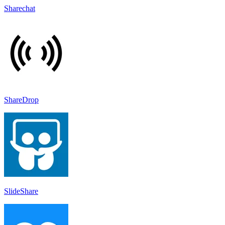
Sharechat
ShareDrop
SlideShare