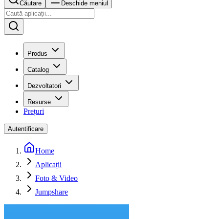
Căutare
Deschide meniul
Produs
Catalog
Dezvoltatori
Resurse
Prețuri
Autentificare
Home
Aplicații
Foto & Video
Jumpshare