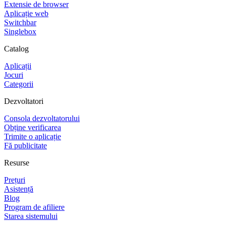
Extensie de browser
Aplicație web
Switchbar
Singlebox
Catalog
Aplicații
Jocuri
Categorii
Dezvoltatori
Consola dezvoltatorului
Obține verificarea
Trimite o aplicație
Fă publicitate
Resurse
Prețuri
Asistență
Blog
Program de afiliere
Starea sistemului