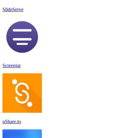
SlideServe
Screenjar
uShare.to