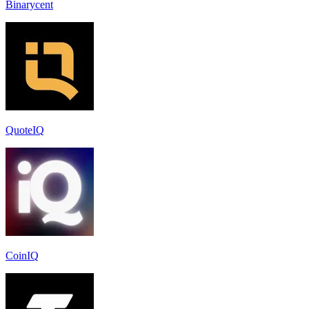
Binarycent
QuoteIQ
CoinIQ