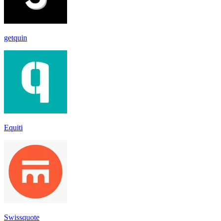
getquin
Equiti
Swissquote