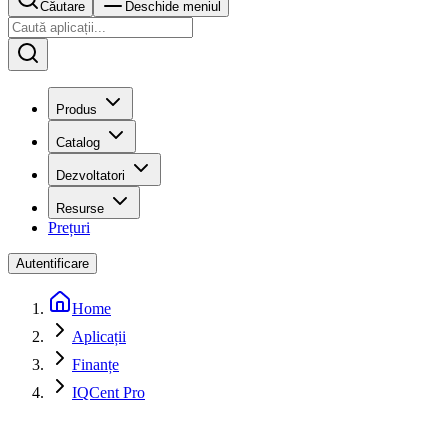
Căutare
Deschide meniul
Produs
Catalog
Dezvoltatori
Resurse
Prețuri
Autentificare
Home
Aplicații
Finanțe
IQCent Pro