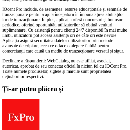
IQcent Pro include, de asemenea, resurse educaționale și semnale de
tranzacționare pentru a ajuta începătorii în îmbunătățirea abilităților
lor de tranzacționare. În plus, aplicația oferă concursuri și bonusuri
periodice, oferind oportunități utilizatorilor să obțină venituri
suplimentare. Cu asistență pentru clienți 24/7 disponibil în mai multe
limbi, utilizatorii pot accesa asistență ori de câte ori este nevoie.
Aplicația asigură securitatea datelor utilizatorilor prin metode
avansate de criptare, ceea ce o face o alegere fiabilă pentru
comercianții care caută un mediu de tranzacționare versatil și sigur.
Declinare a răspunderii: WebCatalog nu este afiliat, asociat,
autorizat, aprobat de sau conectat oficial în niciun fel cu IQCent Pro.
Toate numele produselor, siglele și mărcile sunt proprietatea
deținătorilor respectivi.
Ți-ar putea plăcea și