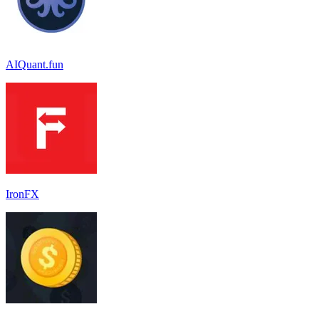
AIQuant.fun
IronFX