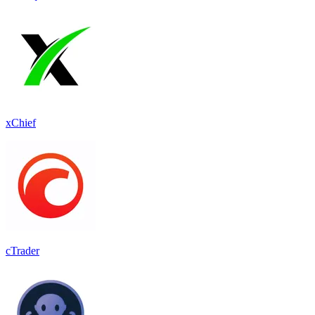
xChief
cTrader