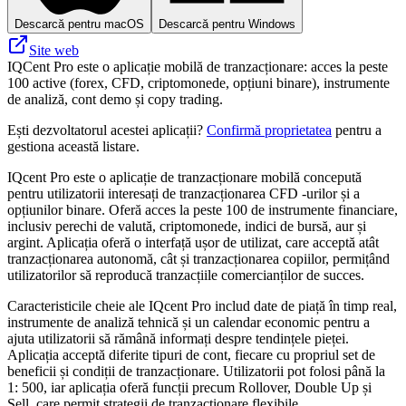
Descarcă pentru macOS
Descarcă pentru Windows
Site web
IQCent Pro este o aplicație mobilă de tranzacționare: acces la peste
100 active (forex, CFD, criptomonede, opțiuni binare), instrumente
de analiză, cont demo și copy trading.
Ești dezvoltatorul acestei aplicații?
Confirmă proprietatea
pentru a
gestiona această listare.
IQcent Pro este o aplicație de tranzacționare mobilă concepută
pentru utilizatorii interesați de tranzacționarea CFD -urilor și a
opțiunilor binare. Oferă acces la peste 100 de instrumente financiare,
inclusiv perechi de valută, criptomonede, indici de bursă, aur și
argint. Aplicația oferă o interfață ușor de utilizat, care acceptă atât
tranzacționarea autonomă, cât și tranzacționarea copiilor, permițând
utilizatorilor să reproducă tranzacțiile comercianților de succes.
Caracteristicile cheie ale IQcent Pro includ date de piață în timp real,
instrumente de analiză tehnică și un calendar economic pentru a
ajuta utilizatorii să rămână informați despre tendințele pieței.
Aplicația acceptă diferite tipuri de cont, fiecare cu propriul set de
beneficii și condiții de tranzacționare. Utilizatorii pot folosi până la
1: 500, iar aplicația oferă funcții precum Rollover, Double Up și
Sell, care permit strategii de tranzacționare flexibile.