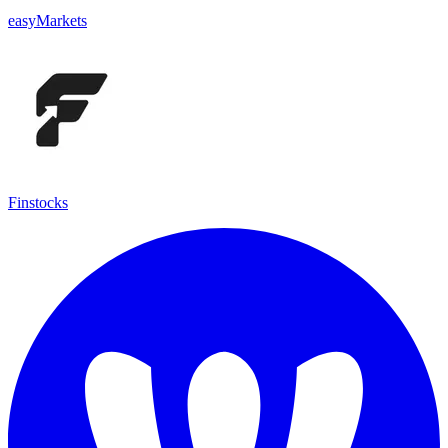
easyMarkets
Finstocks