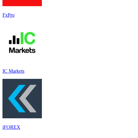
FxPro
IC Markets
iFOREX