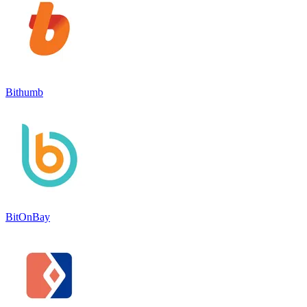
Bithumb
BitOnBay