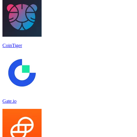
CoinTiger
Gate.io