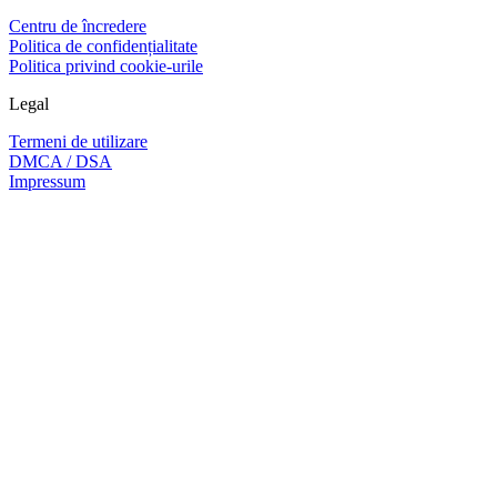
Centru de încredere
Politica de confidențialitate
Politica privind cookie-urile
Legal
Termeni de utilizare
DMCA / DSA
Impressum