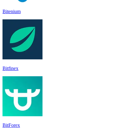
Bitenium
Bitfinex
BitForex