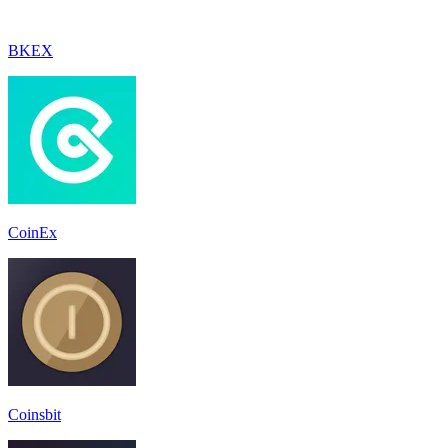
BKEX
CoinEx
Coinsbit