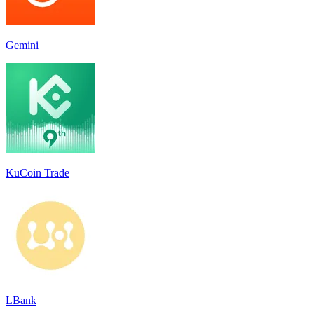
Gemini
KuCoin Trade
LBank