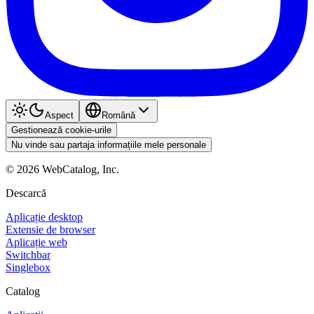
Aspect
Română
Gestionează cookie-urile
Nu vinde sau partaja informațiile mele personale
©
2026
WebCatalog, Inc.
Descarcă
Aplicație desktop
Extensie de browser
Aplicație web
Switchbar
Singlebox
Catalog