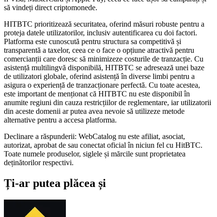
să vindeți direct criptomonede.
HITBTC prioritizează securitatea, oferind măsuri robuste pentru a
proteja datele utilizatorilor, inclusiv autentificarea cu doi factori.
Platforma este cunoscută pentru structura sa competitivă și
transparentă a taxelor, ceea ce o face o opțiune atractivă pentru
comercianții care doresc să minimizeze costurile de tranzacție. Cu
asistență multilingvă disponibilă, HITBTC se adresează unei baze
de utilizatori globale, oferind asistență în diverse limbi pentru a
asigura o experiență de tranzacționare perfectă. Cu toate acestea,
este important de menționat că HITBTC nu este disponibil în
anumite regiuni din cauza restricțiilor de reglementare, iar utilizatorii
din aceste domenii ar putea avea nevoie să utilizeze metode
alternative pentru a accesa platforma.
Declinare a răspunderii: WebCatalog nu este afiliat, asociat,
autorizat, aprobat de sau conectat oficial în niciun fel cu HitBTC.
Toate numele produselor, siglele și mărcile sunt proprietatea
deținătorilor respectivi.
Ți-ar putea plăcea și