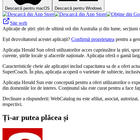
Descarcă pentru macOS
Descarcă pentru Windows
Site web
Aplicație de știri: știri de ultimă oră din Australia și din lume, secțiuni
Ești dezvoltatorul acestei aplicații?
Confirmă proprietatea
pentru a gest
Aplicația Herald Sun oferă utilizatorilor acces cuprinzător la știri, spo
curente, știrile locale și afacerile naționale. Aplicația oferă o gamă larg
Caracteristicile cheie ale aplicației includ capacitatea sa de a oferi a
SuperCoach. În plus, aplicația acoperă o varietate de subiecte, inclusiv 
Aplicația Herald Sun este concepută pentru a oferi utilizatorilor o expe
din domeniile lor de interes. Conținutul său este curat pentru a face faț
Declinare a răspunderii: WebCatalog nu este afiliat, asociat, autorizat,
respectivi.
Ți-ar putea plăcea și