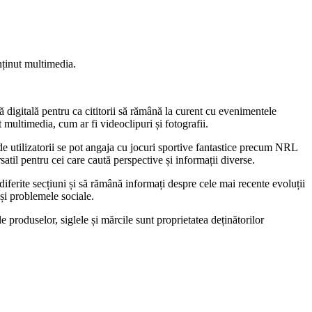
onținut multimedia.
mă digitală pentru ca cititorii să rămână la curent cu evenimentele
ut multimedia, cum ar fi videoclipuri și fotografii.
nde utilizatorii se pot angaja cu jocuri sportive fantastice precum NRL
satil pentru cei care caută perspective și informații diverse.
diferite secțiuni și să rămână informați despre cele mai recente evoluții
 și problemele sociale.
 produselor, siglele și mărcile sunt proprietatea deținătorilor