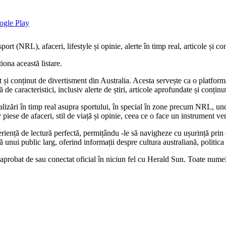
 sport (NRL), afaceri, lifestyle și opinie, alerte în timp real, articole și c
iona această listare.
rt și conținut de divertisment din Australia. Acesta servește ca o platfor
ă de caracteristici, inclusiv alerte de știri, articole aprofundate și conțin
ctualizări în timp real asupra sportului, în special în zone precum NRL, u
piese de afaceri, stil de viață și opinie, ceea ce o face un instrument ver
riență de lectură perfectă, permițându -le să navigheze cu ușurință prin 
ă unui public larg, oferind informații despre cultura australiană, politica
 aprobat de sau conectat oficial în niciun fel cu Herald Sun. Toate numele