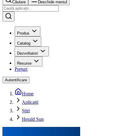
Căutare
Deschide meniul
Produs
Catalog
Dezvoltatori
Resurse
Prețuri
Autentificare
Home
Aplicații
Știri
Herald Sun