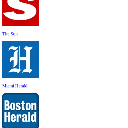
The Sun
Miami Herald