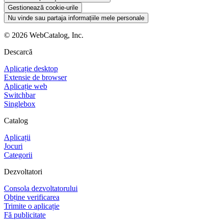
Gestionează cookie-urile
Nu vinde sau partaja informațiile mele personale
©
2026
WebCatalog, Inc.
Descarcă
Aplicație desktop
Extensie de browser
Aplicație web
Switchbar
Singlebox
Catalog
Aplicații
Jocuri
Categorii
Dezvoltatori
Consola dezvoltatorului
Obține verificarea
Trimite o aplicație
Fă publicitate