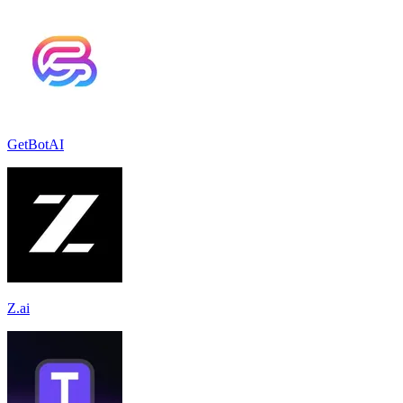
GetBotAI
Z.ai