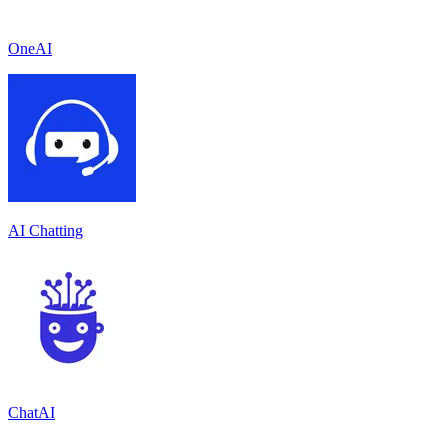
OneAI
AI Chatting
ChatAI