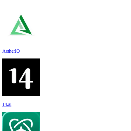
AetherIO
14.ai