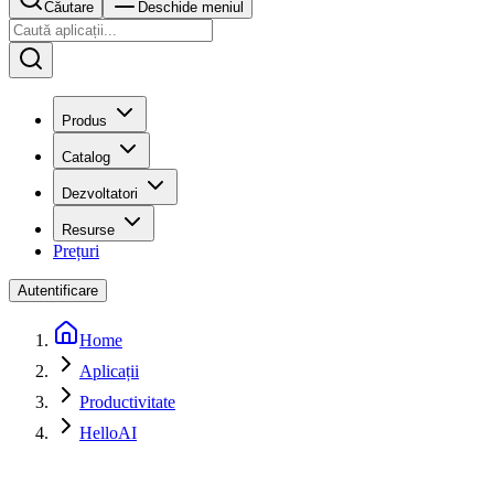
Căutare
Deschide meniul
Produs
Catalog
Dezvoltatori
Resurse
Prețuri
Autentificare
Home
Aplicații
Productivitate
HelloAI