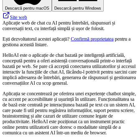
Descarcă pentru macOS
Descarcă pentru Windows
Site web
Aplicație web de chat cu AI pentru întrebări, răspunsuri și
conversații text, cu interfață simplă și ușor de folosit.
Ești dezvoltatorul acestei aplicații?
Confirmă proprietatea
pentru a
gestiona această listare.
HelloAI este o aplicație de chat bazată pe inteligență artificială,
concepută pentru a oferi asistență conversațională printr-o interfață
bazată pe web. Se pare că acceptă conectarea utilizatorilor și accesul
interactiv la funcțiile de chat AI, făcându-l potrivit pentru sarcini care
implică adresarea de întrebări, generarea de răspunsuri și gestionarea
conversațiilor AI cu scop general.
Aplicația se concentrează pe oferirea unei experiențe chatbot simple,
cu accent pe accesibilitate și ușurință în utilizare. Funcționalitatea sa
de bază este centrată pe interacțiunea bazată pe text cu un sistem AI,
care poate fi util pentru regăsirea informațiilor, suport pentru scriere,
brainstorming și alte cazuri de utilizare comune legate de
productivitate. HelloAI este poziționat ca un instrument practic
online pentru utilizatorii care doresc o modalitate simplă de a
comunica cu un asistent AI într-un mediu de browser.