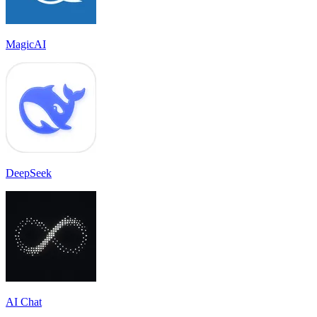
MagicAI
DeepSeek
AI Chat