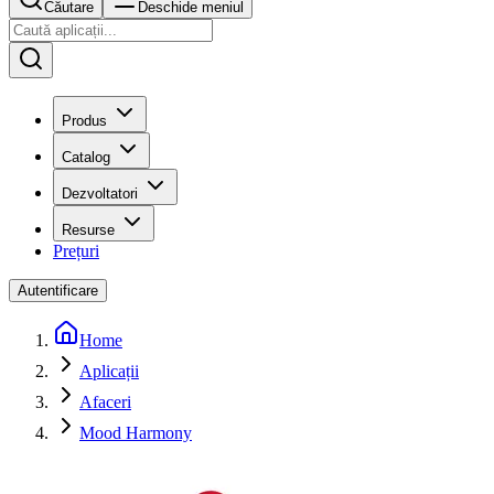
Căutare
Deschide meniul
Produs
Catalog
Dezvoltatori
Resurse
Prețuri
Autentificare
Home
Aplicații
Afaceri
Mood Harmony