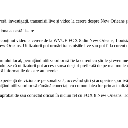
ă, investigații, transmisii live și video la cerere despre New Orleans și
iona această listare.
i la conținut video la cerere de la WVUE FOX 8 din New Orleans, Louisia
New Orleans. Utilizatorii pot urmări transmisiile live sau pot fi la curent 
tului local, permițând utilizatorilor să fie la curent cu știrile și evenimen
du -se că utilizatorii pot accesa sursa de știri preferată de pe mai multe 
scă informațiile de care au nevoie.
eriență de vizionare personalizată, accesând știri și acoperire sportivă a
ând utilizatorilor să rămână conectați cu comunitatea lor prin actualizări 
, aprobat de sau conectat oficial în niciun fel cu FOX 8 New Orleans. Toa