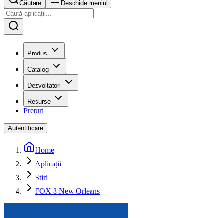
Căutare
Deschide meniul
Produs
Catalog
Dezvoltatori
Resurse
Prețuri
Autentificare
Home
Aplicații
Știri
FOX 8 New Orleans