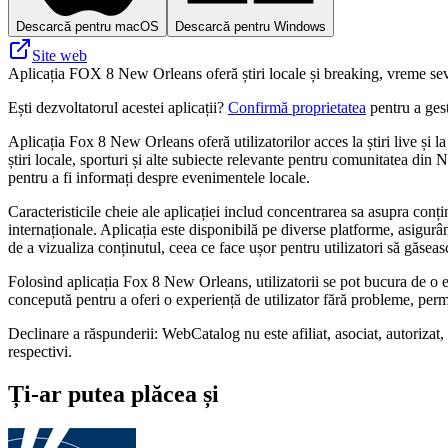
Descarcă pentru macOS
Descarcă pentru Windows
Site web
Aplicația FOX 8 New Orleans oferă știri locale și breaking, vreme sever
Ești dezvoltatorul acestei aplicații?
Confirmă proprietatea
pentru a gest
Aplicația Fox 8 New Orleans oferă utilizatorilor acces la știri live ș
știri locale, sporturi și alte subiecte relevante pentru comunitatea din 
pentru a fi informați despre evenimentele locale.
Caracteristicile cheie ale aplicației includ concentrarea sa asupra conținu
internaționale. Aplicația este disponibilă pe diverse platforme, asigurân
de a vizualiza conținutul, ceea ce face ușor pentru utilizatori să găsea
Folosind aplicația Fox 8 New Orleans, utilizatorii se pot bucura de o exp
concepută pentru a oferi o experiență de utilizator fără probleme, permiț
Declinare a răspunderii: WebCatalog nu este afiliat, asociat, autorizat
respectivi.
Ți-ar putea plăcea și