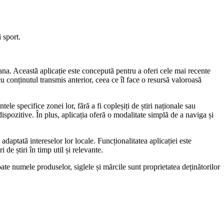
 sport.
na. Această aplicație este concepută pentru a oferi cele mai recente
cu conținutul transmis anterior, ceea ce îl face o resursă valoroasă
tele specifice zonei lor, fără a fi copleșiți de știri naționale sau
dispozitive. În plus, aplicația oferă o modalitate simplă de a naviga și
daptată intereselor lor locale. Funcționalitatea aplicației este
de știri în timp util și relevante.
te numele produselor, siglele și mărcile sunt proprietatea deținătorilor