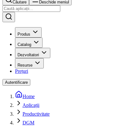
Căutare
Deschide meniul
Produs
Catalog
Dezvoltatori
Resurse
Prețuri
Autentificare
Home
Aplicații
Productivitate
DGM