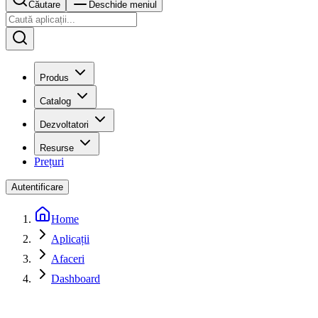
Căutare
Deschide meniul
Produs
Catalog
Dezvoltatori
Resurse
Prețuri
Autentificare
Home
Aplicații
Afaceri
Dashboard