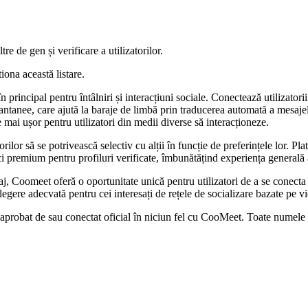
re de gen și verificare a utilizatorilor.
iona această listare.
principal pentru întâlniri și interacțiuni sociale. Conectează utilizatori
tantanee, care ajută la baraje de limbă prin traducerea automată a mesajelo
 mai ușor pentru utilizatori din medii diverse să interacționeze.
lor să se potrivească selectiv cu alții în funcție de preferințele lor. Pl
ici premium pentru profiluri verificate, îmbunătățind experiența generală a
baj, Coomeet oferă o oportunitate unică pentru utilizatori de a se conect
o alegere adecvată pentru cei interesați de rețele de socializare bazate pe vi
 aprobat de sau conectat oficial în niciun fel cu CooMeet. Toate numele pr