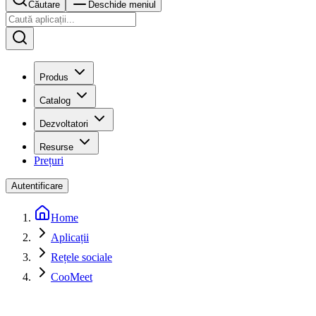
Căutare
Deschide meniul
Produs
Catalog
Dezvoltatori
Resurse
Prețuri
Autentificare
Home
Aplicații
Rețele sociale
CooMeet