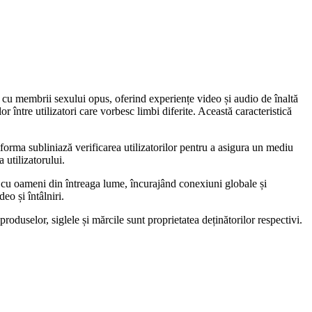
i cu membrii sexului opus, oferind experiențe video și audio de înaltă
r între utilizatori care vorbesc limbi diferite. Această caracteristică
atforma subliniază verificarea utilizatorilor pentru a asigura un mediu
 utilizatorului.
a cu oameni din întreaga lume, încurajând conexiuni globale și
deo și întâlniri.
oduselor, siglele și mărcile sunt proprietatea deținătorilor respectivi.