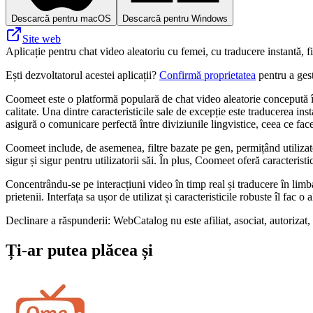
Descarcă pentru macOS
Descarcă pentru Windows
Site web
Aplicație pentru chat video aleatoriu cu femei, cu traducere instantă, filt
Ești dezvoltatorul acestei aplicații?
Confirmă proprietatea
pentru a gest
Coomeet este o platformă populară de chat video aleatorie concepută în 
calitate. Una dintre caracteristicile sale de excepție este traducerea ins
asigură o comunicare perfectă între diviziunile lingvistice, ceea ce face
Coomeet include, de asemenea, filtre bazate pe gen, permițând utilizatori
sigur și sigur pentru utilizatorii săi. În plus, Coomeet oferă caracterist
Concentrându-se pe interacțiuni video în timp real și traducere în lim
prietenii. Interfața sa ușor de utilizat și caracteristicile robuste îl fac 
Declinare a răspunderii: WebCatalog nu este afiliat, asociat, autorizat,
Ți-ar putea plăcea și