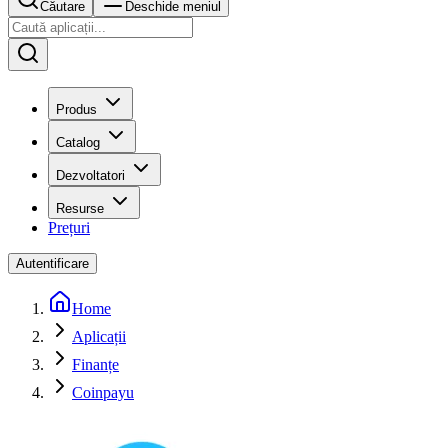
Căutare
Deschide meniul
Produs
Catalog
Dezvoltatori
Resurse
Prețuri
Autentificare
Home
Aplicații
Finanțe
Coinpayu