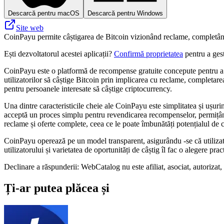
Descarcă pentru macOS
Descarcă pentru Windows
Site web
CoinPayu permite câștigarea de Bitcoin vizionând reclame, completând o
Ești dezvoltatorul acestei aplicații?
Confirmă proprietatea
pentru a gest
CoinPayu este o platformă de recompense gratuite concepute pentru a a
utilizatorilor să câștige Bitcoin prin implicarea cu reclame, completarea 
pentru persoanele interesate să câștige criptocurrency.
Una dintre caracteristicile cheie ale CoinPayu este simplitatea și ușurin
acceptă un proces simplu pentru revendicarea recompenselor, permițând u
reclame și oferte complete, ceea ce le poate îmbunătăți potențialul de c
CoinPayu operează pe un model transparent, asigurându -se că utilizato
utilizatorului și varietatea de oportunități de câștig îl fac o alegere p
Declinare a răspunderii: WebCatalog nu este afiliat, asociat, autorizat,
Ți-ar putea plăcea și