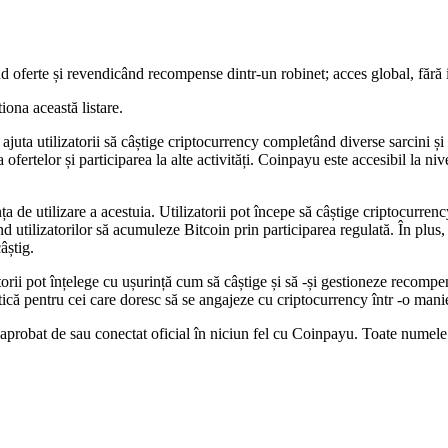
ferte și revendicând recompense dintr-un robinet; acces global, fără inv
iona această listare.
juta utilizatorii să câștige criptocurrency completând diverse sarcini 
ofertelor și participarea la alte activități. Coinpayu este accesibil la niv
ța de utilizare a acestuia. Utilizatorii pot începe să câștige criptocurren
tilizatorilor să acumuleze Bitcoin prin participarea regulată. În plus, 
âștig.
rii pot înțelege cu ușurință cum să câștige și să -și gestioneze recompen
ractică pentru cei care doresc să se angajeze cu criptocurrency într -o mani
 aprobat de sau conectat oficial în niciun fel cu Coinpayu. Toate numele p