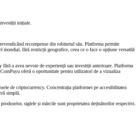
estiții inițiale.
și revendicând recompense din robinetul său. Platforma permite
el mondial, fără restricții geografice, ceea ce o face o opțiune versatilă
cy fără a avea nevoie de experiență sau investiții anterioare. Platforma
CoinPayu oferă o oportunitate pentru utilizatori de a vizualiza
sele de criptocurrency. Concentrația platformei pe accesibilitatea
eră simplă.
roduselor, siglele și mărcile sunt proprietatea deținătorilor respectivi.