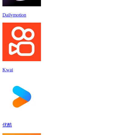
Dailymotion
Kwai
优酷