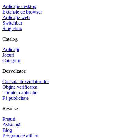
Aplicație desktop
Extensie de browser
Aplicație web
Switchbar
Singlebox
Catalog
Aplicații
Jocuri
Categorii
Dezvoltatori
Consola dezvoltatorului
Obține verificarea
Trimite o aplicație
Fă publicitate
Resurse
Prețuri
Asistență
Blog
Program de afiliere