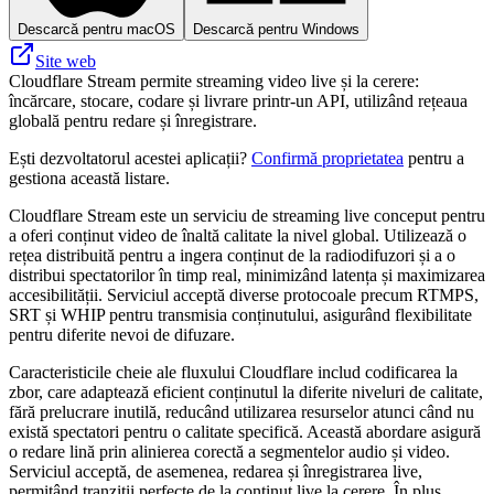
Descarcă pentru macOS
Descarcă pentru Windows
Site web
Cloudflare Stream permite streaming video live și la cerere:
încărcare, stocare, codare și livrare printr-un API, utilizând rețeaua
globală pentru redare și înregistrare.
Ești dezvoltatorul acestei aplicații?
Confirmă proprietatea
pentru a
gestiona această listare.
Cloudflare Stream este un serviciu de streaming live conceput pentru
a oferi conținut video de înaltă calitate la nivel global. Utilizează o
rețea distribuită pentru a ingera conținut de la radiodifuzori și a o
distribui spectatorilor în timp real, minimizând latența și maximizarea
accesibilității. Serviciul acceptă diverse protocoale precum RTMPS,
SRT și WHIP pentru transmisia conținutului, asigurând flexibilitate
pentru diferite nevoi de difuzare.
Caracteristicile cheie ale fluxului Cloudflare includ codificarea la
zbor, care adaptează eficient conținutul la diferite niveluri de calitate,
fără prelucrare inutilă, reducând utilizarea resurselor atunci când nu
există spectatori pentru o calitate specifică. Această abordare asigură
o redare lină prin alinierea corectă a segmentelor audio și video.
Serviciul acceptă, de asemenea, redarea și înregistrarea live,
permițând tranziții perfecte de la conținut live la cerere. În plus,