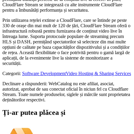
CloudFlare Stream se integrează cu alte instrumente CloudFlare
pentru a îmbunătăți performanța și securitatea.
Prin utilizarea rețelei extinse a CloudFlare, care se întinde pe peste
330 de orașe din mai mult de 120 de țări, CloudFlare Stream oferă o
infrastructură robustă pentru furnizarea de conținut video live în
întreaga lume. Suporta protocoale populare de streaming precum
HLS și DASH, permițând spectatorilor să selecteze din mai multe
opțiuni de calitate pe baza capacităților dispozitivului și a condițiilor
de rețea. Această flexibilitate o face potrivită pentru o gamă largă de
aplicații, de la evenimente live la sisteme de monitorizare a
securității.
Categorii
:
Software Development
Video Hosting & Sharing Services
Declinare a răspunderii: WebCatalog nu este afiliat, asociat,
autorizat, aprobat de sau conectat oficial în niciun fel cu Cloudflare
Stream. Toate numele produselor, siglele și mărcile sunt proprietatea
deținătorilor respectivi.
Ți-ar putea plăcea și