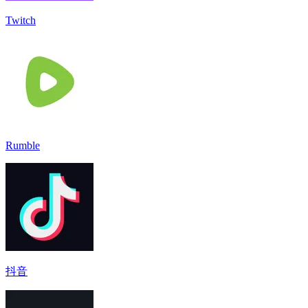
Twitch
Rumble
抖音