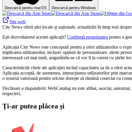
Descarcă pentru macOS
Descarcă pentru Windows
Site web
City News oferă știri locale și naționale, actualizări în timp real despr
Ești dezvoltatorul acestei aplicații?
Confirmă proprietatea
pentru a gest
Aplicația City News este concepută pentru a oferi utilizatorilor o exper
implicarea utilizatorilor, inclusiv opțiuni de personalizare, alerte person
interesează cel mai mult, asigurându-se că vor fi la curent cu știrile loc
Caracteristicile cheie ale aplicației includ capacitatea sa de a oferi act
Aplicația acceptă, de asemenea, interacțiunea utilizatorilor prin marcare
o resursă valoroasă pentru oricine dorește să rămână conectat cu comun
Declinare a răspunderii: WebCatalog nu este afiliat, asociat, autorizat,
respectivi.
Ți-ar putea plăcea și