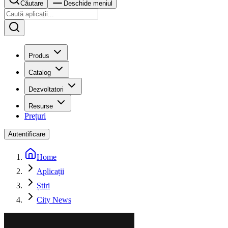
Căutare
Deschide meniul
Produs
Catalog
Dezvoltatori
Resurse
Prețuri
Autentificare
Home
Aplicații
Știri
City News