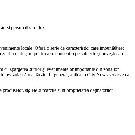
ări și personalizare flux.
 evenimente locale. Oferă o serie de caracteristici care îmbunătățesc
teze fluxul de știri pentru a se concentra pe subiecte și povești care îi
rent cu spargerea știrilor și evenimentelor importante din zona lor.
ă le revizuiască mai târziu. În general, aplicația City News servește ca
produselor, siglele și mărcile sunt proprietatea deținătorilor