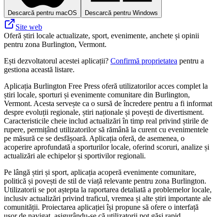
Descarcă pentru macOS
Descarcă pentru Windows
Site web
Oferă știri locale actualizate, sport, evenimente, anchete și opinii
pentru zona Burlington, Vermont.
Ești dezvoltatorul acestei aplicații?
Confirmă proprietatea
pentru a
gestiona această listare.
Aplicația Burlington Free Press oferă utilizatorilor acces complet la
știri locale, sporturi și evenimente comunitare din Burlington,
Vermont. Acesta servește ca o sursă de încredere pentru a fi informat
despre evoluții regionale, știri naționale și povești de divertisment.
Caracteristicile cheie includ actualizări în timp real privind știrile de
rupere, permițând utilizatorilor să rămână la curent cu evenimentele
pe măsură ce se desfășoară. Aplicația oferă, de asemenea, o
acoperire aprofundată a sporturilor locale, oferind scoruri, analize și
actualizări ale echipelor și sportivilor regionali.
Pe lângă știri și sport, aplicația acoperă evenimente comunitare,
politică și povești de stil de viață relevante pentru zona Burlington.
Utilizatorii se pot aștepta la raportarea detaliată a problemelor locale,
inclusiv actualizări privind traficul, vremea și alte știri importante ale
comunității. Proiectarea aplicației își propune să ofere o interfață
ușor de navigat, asigurându-se că utilizatorii pot găsi rapid