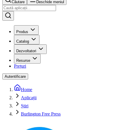
Căutare
Deschide meniul
Produs
Catalog
Dezvoltatori
Resurse
Prețuri
Autentificare
Home
Aplicații
Știri
Burlington Free Press