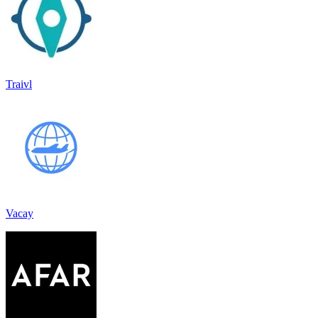
Traivl
Vacay