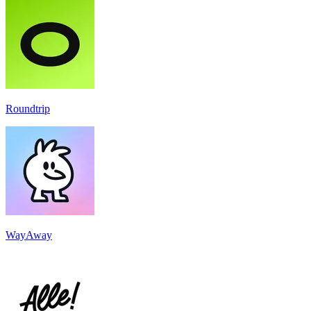
Roundtrip
WayAway