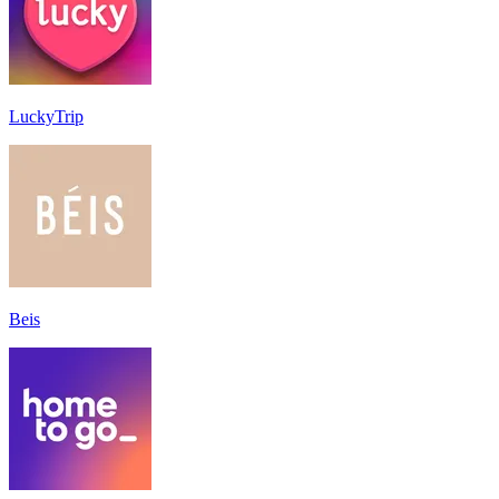
LuckyTrip
Beis