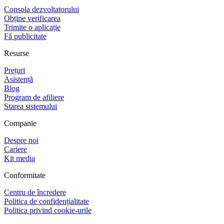
Consola dezvoltatorului
Obține verificarea
Trimite o aplicație
Fă publicitate
Resurse
Prețuri
Asistență
Blog
Program de afiliere
Starea sistemului
Companie
Despre noi
Cariere
Kit media
Conformitate
Centru de încredere
Politica de confidențialitate
Politica privind cookie-urile