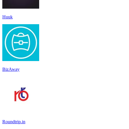
Huuk
BizAway
Roundtrip.in