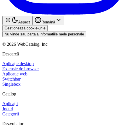
Aspect
Română
Gestionează cookie-urile
Nu vinde sau partaja informațiile mele personale
©
2026
WebCatalog, Inc.
Descarcă
Aplicație desktop
Extensie de browser
Aplicație web
Switchbar
Singlebox
Catalog
Aplicații
Jocuri
Categorii
Dezvoltatori