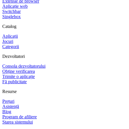
Extensie de browser
Aplicație web
Switchbar
Singlebox
Catalog
Aplicații
Jocuri
Categorii
Dezvoltatori
Consola dezvoltatorului
Obține verificarea
Trimite o aplicație
Fă publicitate
Resurse
Prețuri
Asistență
Blog
Program de afiliere
Starea sistemului