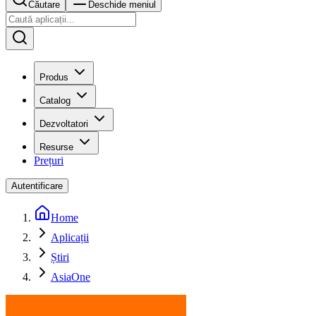
Căutare
Deschide meniul
Produs
Catalog
Dezvoltatori
Resurse
Prețuri
Autentificare
Home
Aplicații
Știri
AsiaOne