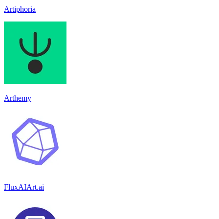
Artiphoria
Arthemy
FluxAIArt.ai