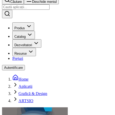
Căutare
Deschide meniul
Produs
Catalog
Dezvoltatori
Resurse
Prețuri
Autentificare
Home
Aplicații
Grafică & Design
ARTSIO