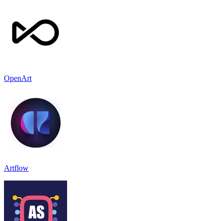
OpenArt
Artflow