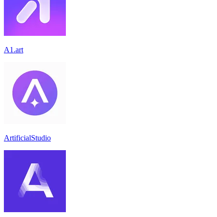
A1.art
ArtificialStudio