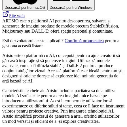
Descarcă pentru macOS
Descarcă pentru Windows
Site web
ARTSIO este o platformă AI pentru descoperirea, salvarea și
generarea de imagini produse de modele precum StableDiffusion,
Midjourney sau DALL·E; oferă spațiu personal și comunitate.
Ești dezvoltatorul acestei aplicații?
Confirmă proprietatea
pentru a
gestiona această listare.
Artsio este o platformă cu AI, concepută pentru a ajuta creatorii să
găsească inspirație și să genereze imagini. Utilizează modele
avansate, cum ar fi difuzia stabilă și Dall-E 2 pentru a produce
conținut atrăgător vizual. Această platformă este ideală pentru artiști,
designeri și oricine dorește să exploreze idei noi prin generația de
artă bazată pe AI.
Caracteristicile cheie ale Artsio includ capacitatea sa de a utiliza
modele AI sofisticate pentru a crea imagini unice bazate pe
introducerea utilizatorului. Acest lucru permite utilizatorilor să
experimenteze cu diferite stiluri și teme, ceea ce îl face un instrument
valoros pentru proiecte creative. Prin integrarea tehnologiei AI,
Artsio simplifică procesul de generare a artei, oferind utilizatorilor
un mod versatil și eficient de a -și explora creativitatea.