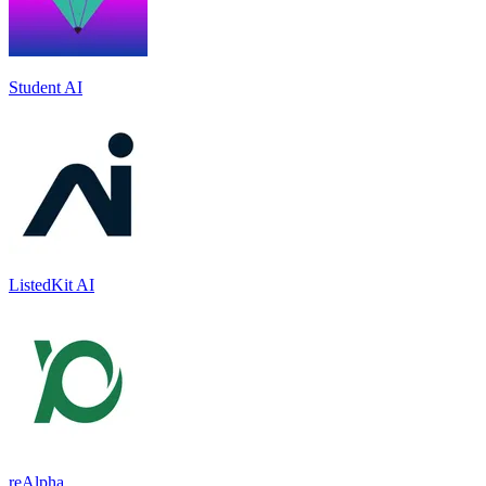
Student AI
ListedKit AI
reAlpha