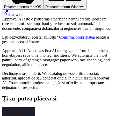
Descarcă pentru macOS
Descarcă pentru Windows
Site web
Approval AI este o platformă americană pentru credite ipotecare
care economisește timp, bani și reduce stresul, automatizând
documente, compararea dobânzilor și negocierea într-un singur loc.
Ești dezvoltatorul acestei aplicații?
Confirmă proprietatea
pentru a
gestiona această listare.
Approval AI is America’s first AI mortgage platform built to help
homebuyers save time, money, and stress. We automate the most
painful parts of getting a mortgage: paperwork, rate shopping, and
negotiation, all in one place.
Declinare a răspunderii: WebCatalog nu este afiliat, asociat,
autorizat, aprobat de sau conectat oficial în niciun fel cu Approval
AI. Toate numele produselor, siglele și mărcile sunt proprietatea
deținătorilor respectivi.
Ți-ar putea plăcea și