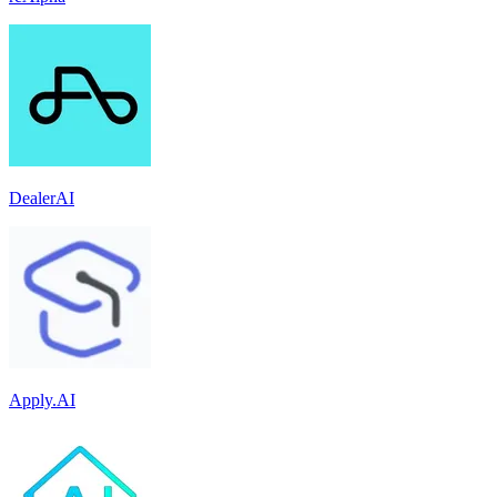
DealerAI
Apply.AI