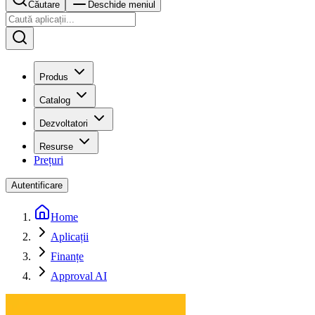
Căutare
Deschide meniul
Produs
Catalog
Dezvoltatori
Resurse
Prețuri
Autentificare
Home
Aplicații
Finanțe
Approval AI