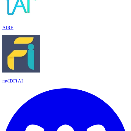
AIRE
myIDFi AI