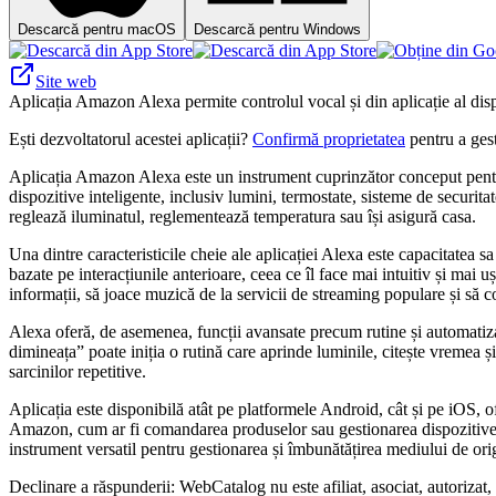
Descarcă pentru macOS
Descarcă pentru Windows
Site web
Aplicația Amazon Alexa permite controlul vocal și din aplicație al dispozi
Ești dezvoltatorul acestei aplicații?
Confirmă proprietatea
pentru a gest
Aplicația Amazon Alexa este un instrument cuprinzător conceput pentru a
dispozitive inteligente, inclusiv lumini, termostate, sisteme de securita
reglează iluminatul, reglementează temperatura sau își asigură casa.
Una dintre caracteristicile cheie ale aplicației Alexa este capacitatea 
bazate pe interacțiunile anterioare, ceea ce îl face mai intuitiv și mai uș
informații, să joace muzică de la servicii de streaming populare și să co
Alexa oferă, de asemenea, funcții avansate precum rutine și automatiz
dimineața” poate iniția o rutină care aprinde luminile, citește vremea și
sarcinilor repetitive.
Aplicația este disponibilă atât pe platformele Android, cât și pe iOS, o
Amazon, cum ar fi comandarea produselor sau gestionarea dispozitivelo
instrument versatil pentru gestionarea și îmbunătățirea mediului de ori
Declinare a răspunderii: WebCatalog nu este afiliat, asociat, autorizat,