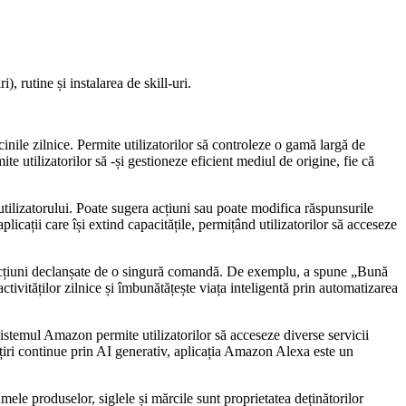
, rutine și instalarea de skill-uri.
nile zilnice. Permite utilizatorilor să controleze o gamă largă de
te utilizatorilor să -și gestioneze eficient mediul de origine, fie că
utilizatorului. Poate sugera acțiuni sau poate modifica răspunsurile
aplicații care își extind capacitățile, permițând utilizatorilor să acceseze
e acțiuni declanșate de o singură comandă. De exemplu, a spune „Bună
ctivităților zilnice și îmbunătățește viața inteligentă prin automatizarea
sistemul Amazon permite utilizatorilor să acceseze diverse servicii
iri continue prin AI generativ, aplicația Amazon Alexa este un
ele produselor, siglele și mărcile sunt proprietatea deținătorilor