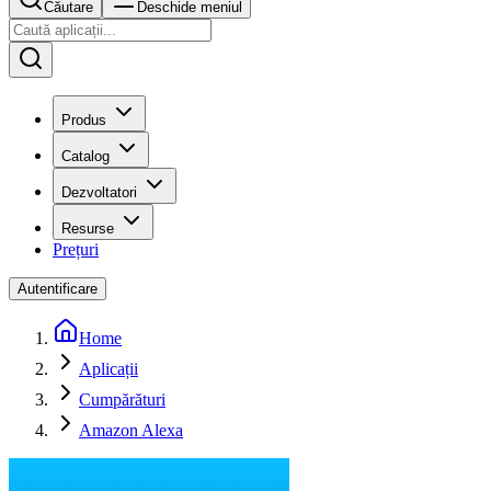
Căutare
Deschide meniul
Produs
Catalog
Dezvoltatori
Resurse
Prețuri
Autentificare
Home
Aplicații
Cumpărături
Amazon Alexa