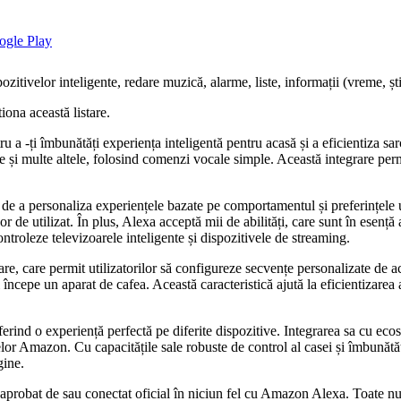
tivelor inteligente, redare muzică, alarme, liste, informații (vreme, știri)
iona această listare.
 -ți îmbunătăți experiența inteligentă pentru acasă și a eficientiza sarci
te și multe altele, folosind comenzi vocale simple. Această integrare permi
sa de a personaliza experiențele bazate pe comportamentul și preferințele 
or de utilizat. În plus, Alexa acceptă mii de abilități, care sunt în esență 
ntroleze televizoarele inteligente și dispozitivele de streaming.
are, care permit utilizatorilor să configureze secvențe personalizate d
 începe un aparat de cafea. Această caracteristică ajută la eficientizarea a
ferind o experiență perfectă pe diferite dispozitive. Integrarea sa cu eco
r Amazon. Cu capacitățile sale robuste de control al casei și îmbunătăț
gine.
 aprobat de sau conectat oficial în niciun fel cu Amazon Alexa. Toate num