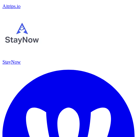
Aitrips.io
StayNow