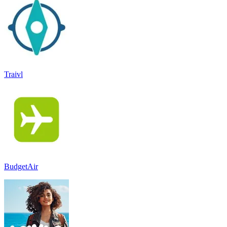
Traivl
BudgetAir