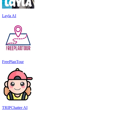
Layla AI
FreePlanTour
TRIPChatter AI