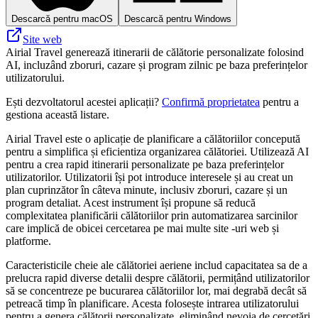
Descarcă pentru macOS
Descarcă pentru Windows
Site web
Airial Travel generează itinerarii de călătorie personalizate folosind
AI, incluzând zboruri, cazare și program zilnic pe baza preferințelor
utilizatorului.
Ești dezvoltatorul acestei aplicații?
Confirmă proprietatea
pentru a
gestiona această listare.
Airial Travel este o aplicație de planificare a călătoriilor concepută
pentru a simplifica și eficientiza organizarea călătoriei. Utilizează AI
pentru a crea rapid itinerarii personalizate pe baza preferințelor
utilizatorilor. Utilizatorii își pot introduce interesele și au creat un
plan cuprinzător în câteva minute, inclusiv zboruri, cazare și un
program detaliat. Acest instrument își propune să reducă
complexitatea planificării călătoriilor prin automatizarea sarcinilor
care implică de obicei cercetarea pe mai multe site -uri web și
platforme.
Caracteristicile cheie ale călătoriei aeriene includ capacitatea sa de a
prelucra rapid diverse detalii despre călătorii, permițând utilizatorilor
să se concentreze pe bucurarea călătoriilor lor, mai degrabă decât să
petreacă timp în planificare. Acesta folosește intrarea utilizatorului
pentru a genera călătorii personalizate, eliminând nevoia de cercetări