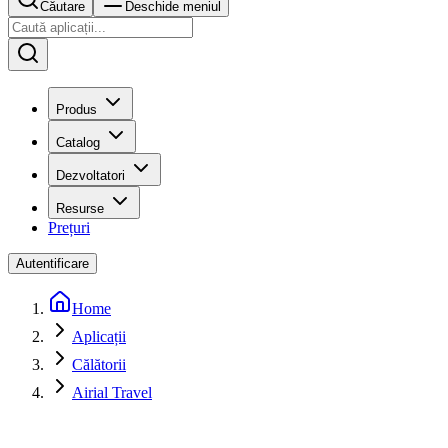
Căutare
Deschide meniul
Produs
Catalog
Dezvoltatori
Resurse
Prețuri
Autentificare
Home
Aplicații
Călătorii
Airial Travel