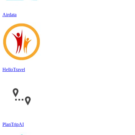
Airdata
HelloTravel
PlanTripAI