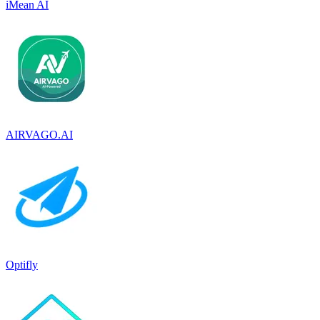
iMean AI
AIRVAGO.AI
Optifly