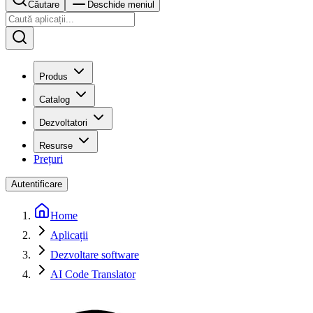
Căutare
Deschide meniul
Produs
Catalog
Dezvoltatori
Resurse
Prețuri
Autentificare
Home
Aplicații
Dezvoltare software
AI Code Translator