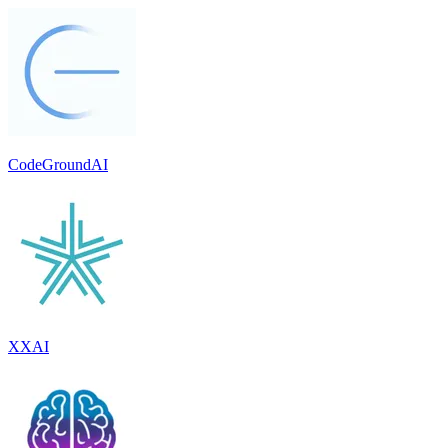
CodeGroundAI
XXAI