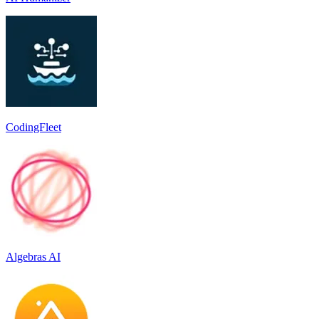
CodingFleet
Algebras AI