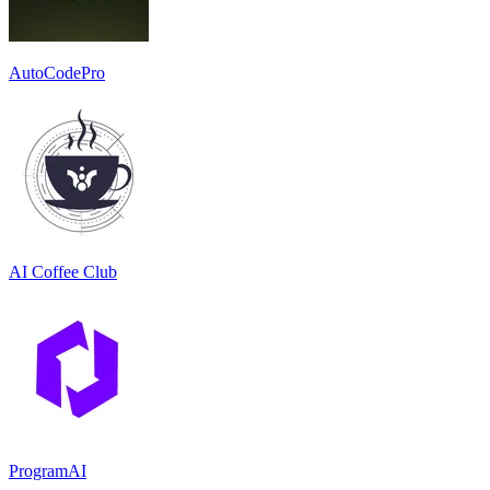
AutoCodePro
AI Coffee Club
ProgramAI