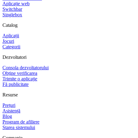
Aplicație web
Switchbar
Singlebox
Catalog
Aplicații
Jocuri
Categorii
Dezvoltatori
Consola dezvoltatorului
Obține verificarea
Trimite o aplicație
Fă publicitate
Resurse
Prețuri
Asistență
Blog
Program de afiliere
Starea sistemului
Companie