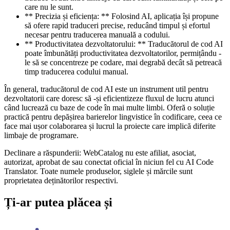
care nu le sunt.
** Precizia și eficiența: ** Folosind AI, aplicația își propune
să ofere rapid traduceri precise, reducând timpul și efortul
necesar pentru traducerea manuală a codului.
** Productivitatea dezvoltatorului: ** Traducătorul de cod AI
poate îmbunătăți productivitatea dezvoltatorilor, permițându -
le să se concentreze pe codare, mai degrabă decât să petreacă
timp traducerea codului manual.
În general, traducătorul de cod AI este un instrument util pentru
dezvoltatorii care doresc să -și eficientizeze fluxul de lucru atunci
când lucrează cu baze de code în mai multe limbi. Oferă o soluție
practică pentru depășirea barierelor lingvistice în codificare, ceea ce
face mai ușor colaborarea și lucrul la proiecte care implică diferite
limbaje de programare.
Declinare a răspunderii: WebCatalog nu este afiliat, asociat,
autorizat, aprobat de sau conectat oficial în niciun fel cu AI Code
Translator. Toate numele produselor, siglele și mărcile sunt
proprietatea deținătorilor respectivi.
Ți-ar putea plăcea și