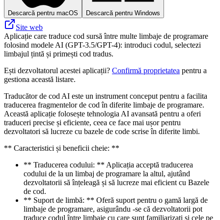
Descarcă pentru macOS
Descarcă pentru Windows
Site web
Aplicație care traduce cod sursă între multe limbaje de programare
folosind modele AI (GPT-3.5/GPT-4): introduci codul, selectezi
limbajul țintă și primești cod tradus.
Ești dezvoltatorul acestei aplicații?
Confirmă proprietatea
pentru a
gestiona această listare.
Traducător de cod AI este un instrument conceput pentru a facilita
traducerea fragmentelor de cod în diferite limbaje de programare.
Această aplicație folosește tehnologia AI avansată pentru a oferi
traduceri precise și eficiente, ceea ce face mai ușor pentru
dezvoltatori să lucreze cu bazele de code scrise în diferite limbi.
** Caracteristici și beneficii cheie: **
** Traducerea codului: ** Aplicația acceptă traducerea
codului de la un limbaj de programare la altul, ajutând
dezvoltatorii să înțeleagă și să lucreze mai eficient cu Bazele
de cod.
** Suport de limbă: ** Oferă suport pentru o gamă largă de
limbaje de programare, asigurându -se că dezvoltatorii pot
traduce codul între limbaje cu care sunt familiarizați și cele pe