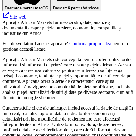
Descarcă pentru macOS
Descarcă pentru Windows
Site web
Aplicația African Markets furnizează știri, date, analize și
documentații despre piețele bursiere, economiile, companiile și
industriile din Africa.
Ești dezvoltatorul acestei aplicații?
Confirmă proprietatea
pentru a
gestiona această listare.
Aplicația African Markets este concepută pentru a oferi utilizatorilor
informații și informații cuprinzătoare despre piețele africane. Acesta
servește ca o resursă valoroasă pentru cei interesați să înțeleagă
peisajul economic, tendințele pieței și oportunitățile de afaceri de pe
continent. Aplicația oferă o serie de caracteristici care ajută
utilizatorii să navigheze pe complexitățile piețelor africane, inclusiv
analiza pieței, actualizări de știri și date pe diverse sectoare, cum ar fi
finanțe, tehnologie și comerț.
Caracteristicile cheie ale aplicației includ accesul la datele de piață în
timp real, o analiză aprofundată a indicatorilor economici și
actualizări privind modificările de reglementare care afectează
întreprinderile din Africa. Utilizatorii pot explora, de asemenea,
profiluri detaliate ale diferitelor piețe, care oferă informații despre
condițiile locale, comportamentul consumatorilor și oportunitățile de