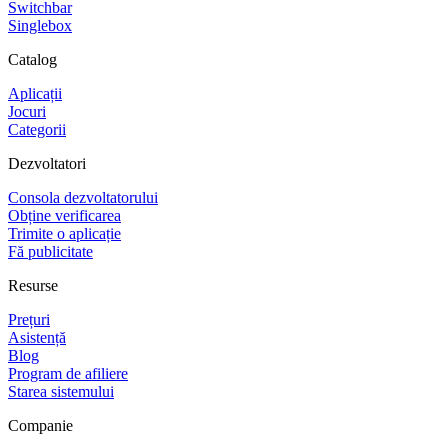
Switchbar
Singlebox
Catalog
Aplicații
Jocuri
Categorii
Dezvoltatori
Consola dezvoltatorului
Obține verificarea
Trimite o aplicație
Fă publicitate
Resurse
Prețuri
Asistență
Blog
Program de afiliere
Starea sistemului
Companie