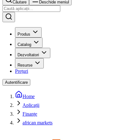
Căutare
Deschide meniul
Produs
Catalog
Dezvoltatori
Resurse
Prețuri
Autentificare
Home
Aplicații
Finanțe
african markets