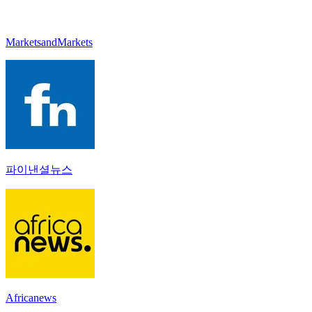
MarketsandMarkets
파이낸셜뉴스
Africanews