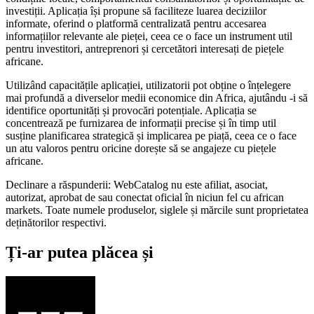
investiții. Aplicația își propune să faciliteze luarea deciziilor
informate, oferind o platformă centralizată pentru accesarea
informațiilor relevante ale pieței, ceea ce o face un instrument util
pentru investitori, antreprenori și cercetători interesați de piețele
africane.
Utilizând capacitățile aplicației, utilizatorii pot obține o înțelegere
mai profundă a diverselor medii economice din Africa, ajutându -i să
identifice oportunități și provocări potențiale. Aplicația se
concentrează pe furnizarea de informații precise și în timp util
susține planificarea strategică și implicarea pe piață, ceea ce o face
un atu valoros pentru oricine dorește să se angajeze cu piețele
africane.
Declinare a răspunderii: WebCatalog nu este afiliat, asociat,
autorizat, aprobat de sau conectat oficial în niciun fel cu african
markets. Toate numele produselor, siglele și mărcile sunt proprietatea
deținătorilor respectivi.
Ți-ar putea plăcea și