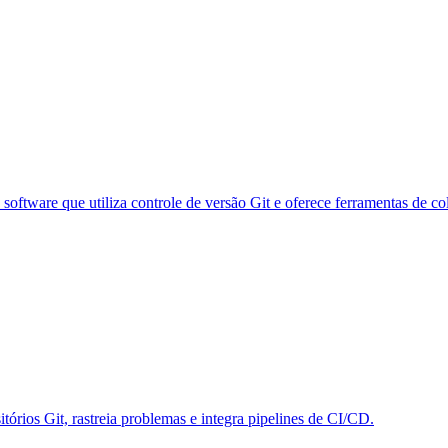
tware que utiliza controle de versão Git e oferece ferramentas de co
rios Git, rastreia problemas e integra pipelines de CI/CD.