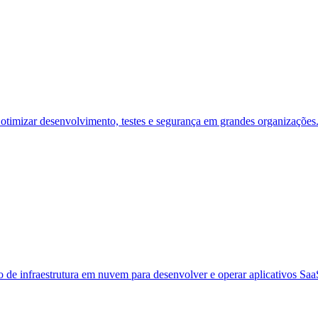
a otimizar desenvolvimento, testes e segurança em grandes organizações
e infraestrutura em nuvem para desenvolver e operar aplicativos Saa