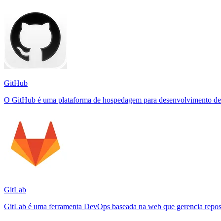
GitHub
O GitHub é uma plataforma de hospedagem para desenvolvimento de sof
GitLab
GitLab é uma ferramenta DevOps baseada na web que gerencia repositó