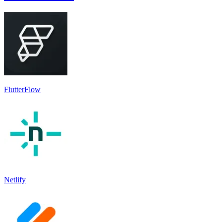
FlutterFlow
Netlify