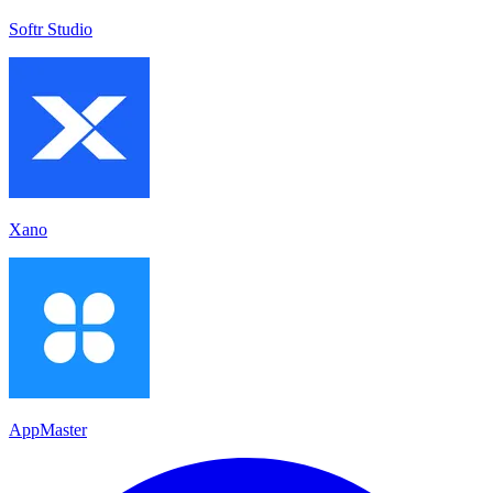
Softr Studio
Xano
AppMaster