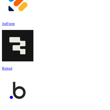
JotForm
Retool