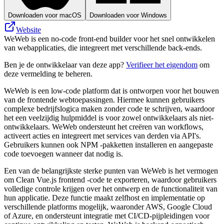
Downloaden voor macOS
Downloaden voor Windows
Website
WeWeb is een no-code front-end builder voor het snel ontwikkelen
van webapplicaties, die integreert met verschillende back-ends.
Ben je de ontwikkelaar van deze app?
Verifieer het eigendom
om
deze vermelding te beheren.
WeWeb is een low-code platform dat is ontworpen voor het bouwen
van de frontende webtoepassingen. Hiermee kunnen gebruikers
complexe bedrijfslogica maken zonder code te schrijven, waardoor
het een veelzijdig hulpmiddel is voor zowel ontwikkelaars als niet-
ontwikkelaars. WeWeb ondersteunt het creëren van workflows,
activeert acties en integreert met services van derden via API's.
Gebruikers kunnen ook NPM -pakketten installeren en aangepaste
code toevoegen wanneer dat nodig is.
Een van de belangrijkste sterke punten van WeWeb is het vermogen
om Clean Vue.js frontend -code te exporteren, waardoor gebruikers
volledige controle krijgen over het ontwerp en de functionaliteit van
hun applicatie. Deze functie maakt zelfhost en implementatie op
verschillende platforms mogelijk, waaronder AWS, Google Cloud
of Azure, en ondersteunt integratie met CI/CD-pijpleidingen voor