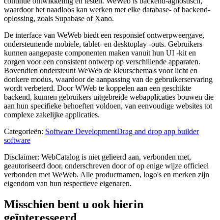
continue ontwikkeling en testen. WeWeb is backend-agnostisch,
waardoor het naadloos kan werken met elke database- of backend-
oplossing, zoals Supabase of Xano.
De interface van WeWeb biedt een responsief ontwerpweergave,
ondersteunende mobiele, tablet- en desktoplay -outs. Gebruikers
kunnen aangepaste componenten maken vanuit hun UI -kit en
zorgen voor een consistent ontwerp op verschillende apparaten.
Bovendien ondersteunt WeWeb de kleurschema's voor licht en
donkere modus, waardoor de aanpassing van de gebruikerservaring
wordt verbeterd. Door WWeb te koppelen aan een geschikte
backend, kunnen gebruikers uitgebreide webapplicaties bouwen die
aan hun specifieke behoeften voldoen, van eenvoudige websites tot
complexe zakelijke applicaties.
Categorieën
:
Software Development
Drag and drop app builder
software
Disclaimer: WebCatalog is niet gelieerd aan, verbonden met,
geautoriseerd door, onderschreven door of op enige wijze officieel
verbonden met WeWeb. Alle productnamen, logo's en merken zijn
eigendom van hun respectieve eigenaren.
Misschien bent u ook hierin
geïnteresseerd