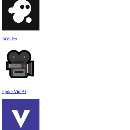
InVideo
QuickVid.Ai