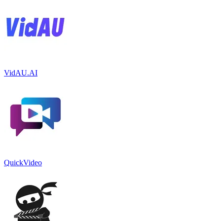
VidAU.AI
QuickVideo