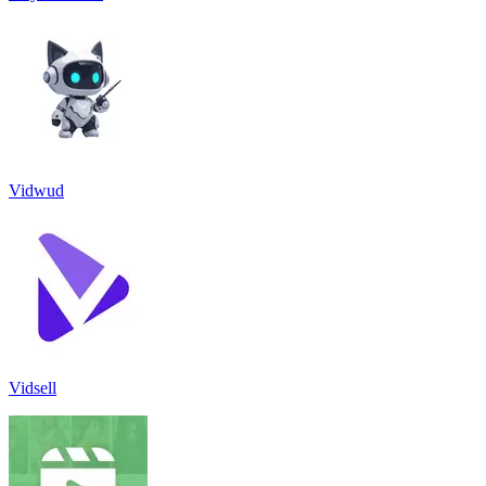
Vidwud
Vidsell