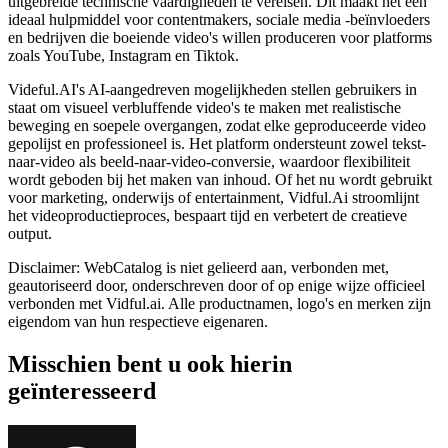
uitgebreide technische vaardigheden te vereisen. Dit maakt het een
ideaal hulpmiddel voor contentmakers, sociale media -beïnvloeders
en bedrijven die boeiende video's willen produceren voor platforms
zoals YouTube, Instagram en Tiktok.
Videful.AI's AI-aangedreven mogelijkheden stellen gebruikers in
staat om visueel verbluffende video's te maken met realistische
beweging en soepele overgangen, zodat elke geproduceerde video
gepolijst en professioneel is. Het platform ondersteunt zowel tekst-
naar-video als beeld-naar-video-conversie, waardoor flexibiliteit
wordt geboden bij het maken van inhoud. Of het nu wordt gebruikt
voor marketing, onderwijs of entertainment, Vidful.Ai stroomlijnt
het videoproductieproces, bespaart tijd en verbetert de creatieve
output.
Disclaimer: WebCatalog is niet gelieerd aan, verbonden met,
geautoriseerd door, onderschreven door of op enige wijze officieel
verbonden met Vidful.ai. Alle productnamen, logo's en merken zijn
eigendom van hun respectieve eigenaren.
Misschien bent u ook hierin
geïnteresseerd