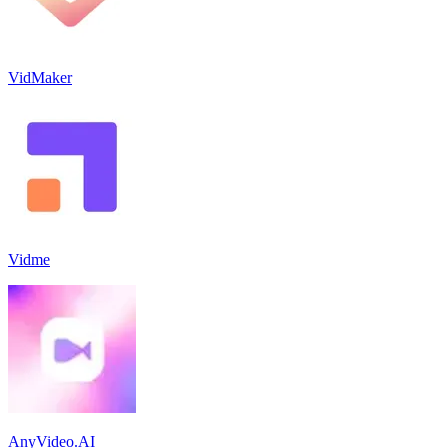
VidMaker
Vidme
AnyVideo.AI