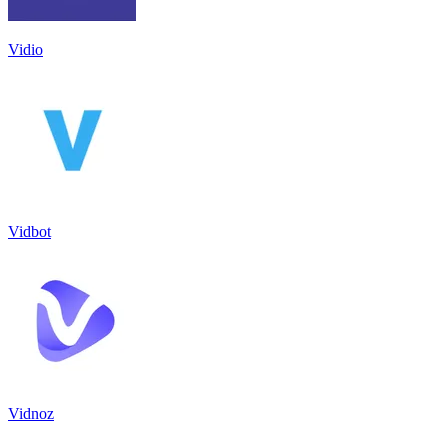
Vidio
Vidbot
Vidnoz