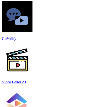
GoVidify
Video Editor AI