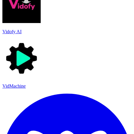
Vidofy AI
VidMachine