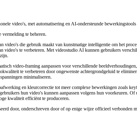
sionele video's, met automatisering en AI-ondersteunde bewerkingstools
 vermelding te beheren.
video's die gebruik maakt van kunstmatige intelligentie om het procesc
van video's te verbeteren. Met videostudio AI kunnen gebruikers verschil
zijn.
atisch video-framing aanpassen voor verschillende beeldverhoudingen,
waliteit te verbeteren door ongewenste achtergrondgeluid te eliminer
inspanningen minimaliseren.
ipafwerking en kleurcorrectie tot meer complexe bewerkingen zoals key
gebruikers hun video's kunnen aanpassen volgens hun voorkeuren. Of u nu
ge kwaliteit efficiënt te produceren.
seerd door, onderschreven door of op enige wijze officieel verbonden 