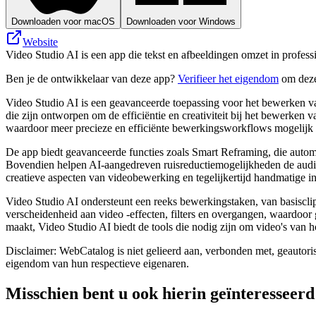
Downloaden voor macOS
Downloaden voor Windows
Website
Video Studio AI is een app die tekst en afbeeldingen omzet in profes
Ben je de ontwikkelaar van deze app?
Verifieer het eigendom
om deze
Video Studio AI is een geavanceerde toepassing voor het bewerken van 
die zijn ontworpen om de efficiëntie en creativiteit bij het bewerken 
waardoor meer precieze en efficiënte bewerkingsworkflows mogelijk 
De app biedt geavanceerde functies zoals Smart Reframing, die autom
Bovendien helpen AI-aangedreven ruisreductiemogelijkheden de audiok
creatieve aspecten van videobewerking en tegelijkertijd handmatige 
Video Studio AI ondersteunt een reeks bewerkingstaken, van basiscl
verscheidenheid aan video -effecten, filters en overgangen, waardoor 
maakt, Video Studio AI biedt de tools die nodig zijn om video's van ho
Disclaimer: WebCatalog is niet gelieerd aan, verbonden met, geautori
eigendom van hun respectieve eigenaren.
Misschien bent u ook hierin geïnteresseerd