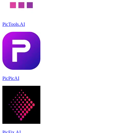
PicTools.AI
PicPicAI
PicFix.AI