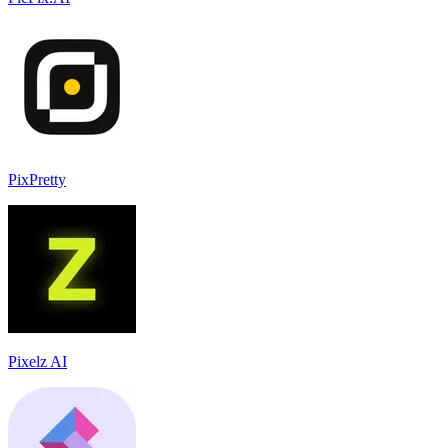
PixPretty
Pixelz AI