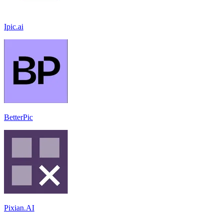
Ipic.ai
BetterPic
Pixian.AI