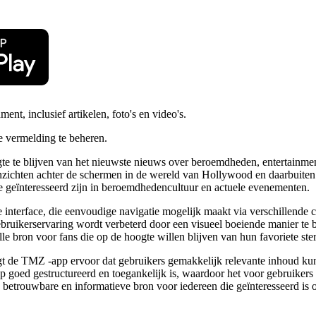
t, inclusief artikelen, foto's en video's.
 vermelding te beheren.
e te blijven van het nieuwste nieuws over beroemdheden, entertainmen
nzichten achter de schermen in de wereld van Hollywood en daarbuiten
die geïnteresseerd zijn in beroemdhedencultuur en actuele evenementen.
 interface, die eenvoudige navigatie mogelijk maakt via verschillende
gebruikerservaring wordt verbeterd door een visueel boeiende manier t
e bron voor fans die op de hoogte willen blijven van hun favoriete s
t de TMZ -app ervoor dat gebruikers gemakkelijk relevante inhoud kun
 goed gestructureerd en toegankelijk is, waardoor het voor gebruikers
betrouwbare en informatieve bron voor iedereen die geïnteresseerd is 