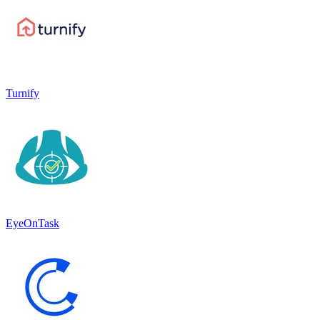
Turnify
EyeOnTask