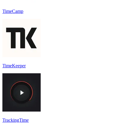
TimeCamp
TimeKeeper
TrackingTime