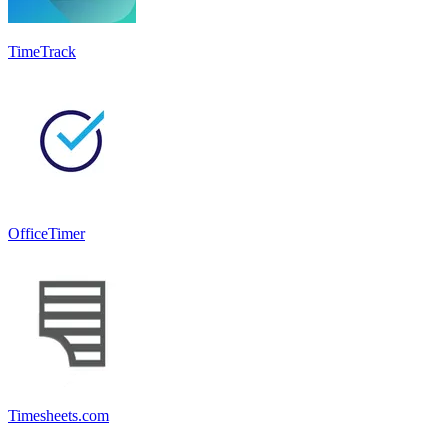
TimeTrack
OfficeTimer
Timesheets.com