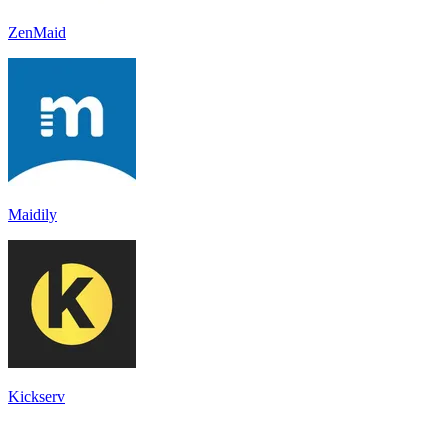
ZenMaid
Maidily
Kickserv