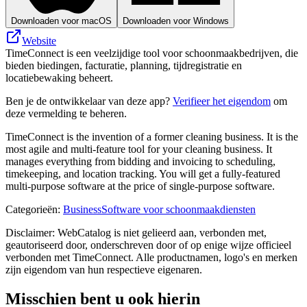
Downloaden voor macOS
Downloaden voor Windows
Website
TimeConnect is een veelzijdige tool voor schoonmaakbedrijven, die
bieden biedingen, facturatie, planning, tijdregistratie en
locatiebewaking beheert.
Ben je de ontwikkelaar van deze app?
Verifieer het eigendom
om
deze vermelding te beheren.
TimeConnect is the invention of a former cleaning business. It is the
most agile and multi-feature tool for your cleaning business. It
manages everything from bidding and invoicing to scheduling,
timekeeping, and location tracking. You will get a fully-featured
multi-purpose software at the price of single-purpose software.
Categorieën
:
Business
Software voor schoonmaakdiensten
Disclaimer: WebCatalog is niet gelieerd aan, verbonden met,
geautoriseerd door, onderschreven door of op enige wijze officieel
verbonden met TimeConnect. Alle productnamen, logo's en merken
zijn eigendom van hun respectieve eigenaren.
Misschien bent u ook hierin