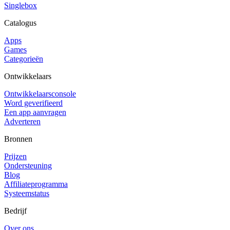
Singlebox
Catalogus
Apps
Games
Categorieën
Ontwikkelaars
Ontwikkelaarsconsole
Word geverifieerd
Een app aanvragen
Adverteren
Bronnen
Prijzen
Ondersteuning
Blog
Affiliateprogramma
Systeemstatus
Bedrijf
Over ons