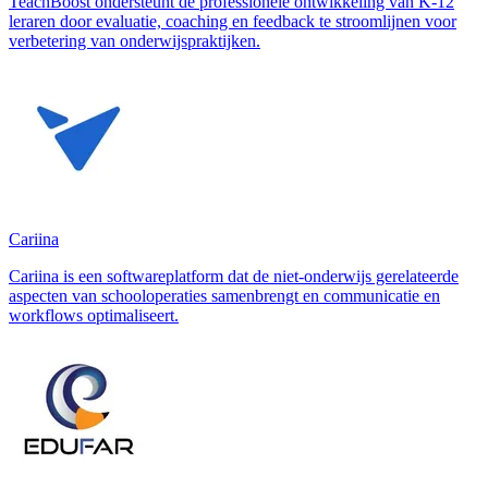
TeachBoost ondersteunt de professionele ontwikkeling van K-12
leraren door evaluatie, coaching en feedback te stroomlijnen voor
verbetering van onderwijspraktijken.
Cariina
Cariina is een softwareplatform dat de niet-onderwijs gerelateerde
aspecten van schooloperaties samenbrengt en communicatie en
workflows optimaliseert.