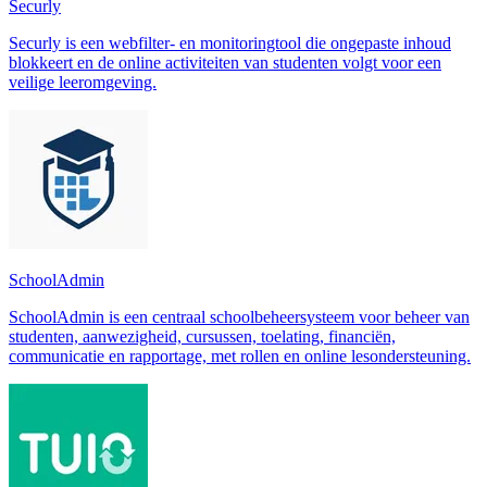
Securly
Securly is een webfilter- en monitoringtool die ongepaste inhoud
blokkeert en de online activiteiten van studenten volgt voor een
veilige leeromgeving.
SchoolAdmin
SchoolAdmin is een centraal schoolbeheersysteem voor beheer van
studenten, aanwezigheid, cursussen, toelating, financiën,
communicatie en rapportage, met rollen en online lesondersteuning.