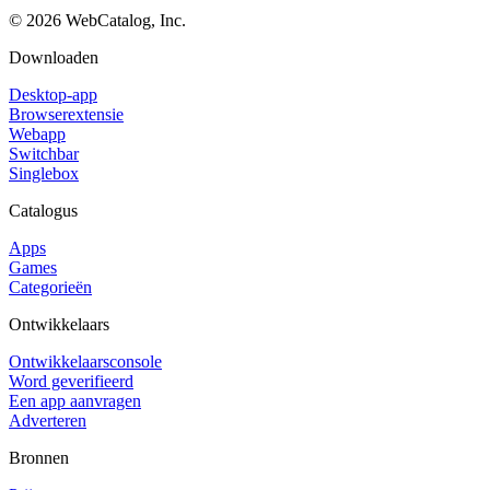
©
2026
WebCatalog, Inc.
Downloaden
Desktop-app
Browserextensie
Webapp
Switchbar
Singlebox
Catalogus
Apps
Games
Categorieën
Ontwikkelaars
Ontwikkelaarsconsole
Word geverifieerd
Een app aanvragen
Adverteren
Bronnen