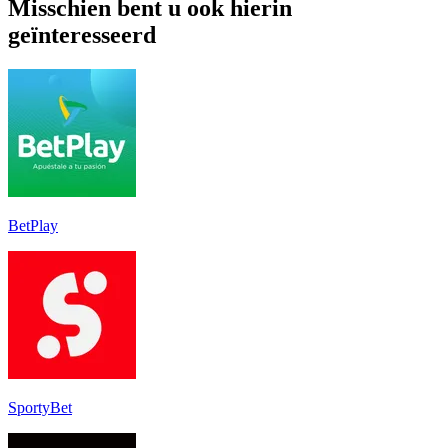
Misschien bent u ook hierin
geïnteresseerd
BetPlay
SportyBet