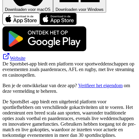
Downloaden voor macOS
Downloaden voor Windows
Website
De Sportsbet-app biedt een platform voor sportweddenschappen op
evenementen zoals paardenraces, AFL en rugby, met live streaming
en casinospellen.
Ben je de ontwikkelaar van deze app?
Verifieer het eigendom
om
deze vermelding te beheren.
De SportsBet -app biedt een uitgebreid platform voor
sportliefhebbers om verschillende gokactiviteiten uit te voeren. Het
ondersteunt een breed scala aan sporten, waaronder traditionele
opties zoals voetbal en paardenraces, evenals live weddenschappen
en innovatieve gamefuncties. Gebruikers hebben toegang tot de pre-
match en live gokopties, waardoor ze inzetten voor actuele en
toekomstige evenementen in meer dan 30 sportdisciplines.