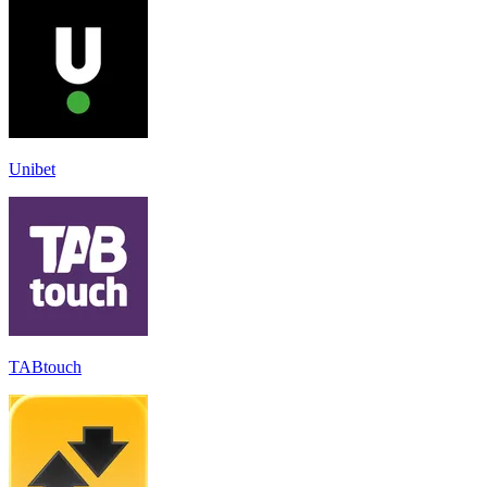
Unibet
TABtouch