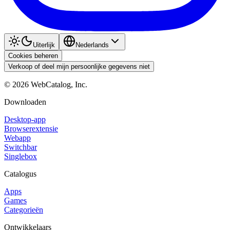
Uiterlijk
Nederlands
Cookies beheren
Verkoop of deel mijn persoonlijke gegevens niet
©
2026
WebCatalog, Inc.
Downloaden
Desktop-app
Browserextensie
Webapp
Switchbar
Singlebox
Catalogus
Apps
Games
Categorieën
Ontwikkelaars