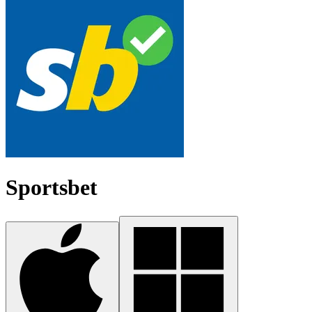
Sportsbet