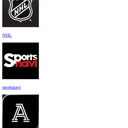
NHL
sportsnavi