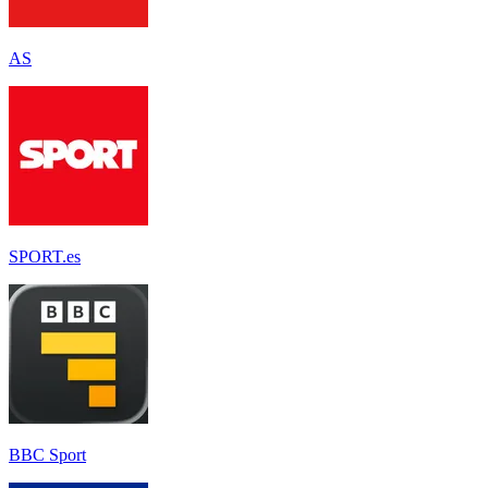
AS
SPORT.es
BBC Sport