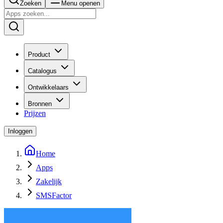
Zoeken
Menu openen
Product
Catalogus
Ontwikkelaars
Bronnen
Prijzen
Inloggen
Home
Apps
Zakelijk
SMSFactor