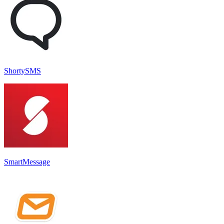
ShortySMS
SmartMessage