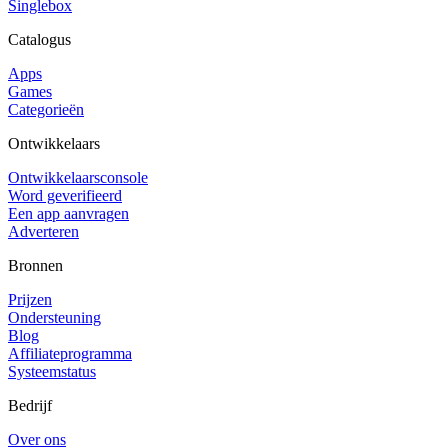
Singlebox
Catalogus
Apps
Games
Categorieën
Ontwikkelaars
Ontwikkelaarsconsole
Word geverifieerd
Een app aanvragen
Adverteren
Bronnen
Prijzen
Ondersteuning
Blog
Affiliateprogramma
Systeemstatus
Bedrijf
Over ons