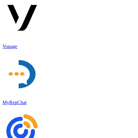
Vonage
MyRepChat