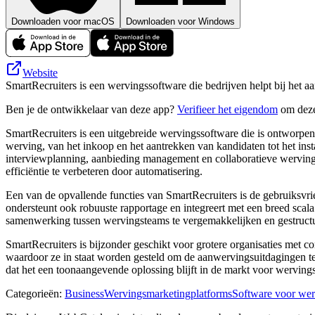
Downloaden voor macOS
Downloaden voor Windows
Website
SmartRecruiters is een wervingssoftware die bedrijven helpt bij het aa
Ben je de ontwikkelaar van deze app?
Verifieer het eigendom
om deze
SmartRecruiters is een uitgebreide wervingssoftware die is ontworpen
werving, van het inkoop en het aantrekken van kandidaten tot het ins
interviewplanning, aanbieding management en collaboratieve wervings
efficiëntie te verbeteren door automatisering.
Een van de opvallende functies van SmartRecruiters is de gebruiksvri
ondersteunt ook robuuste rapportage en integreert met een breed scal
samenwerking tussen wervingsteams te vergemakkelijken en gestructur
SmartRecruiters is bijzonder geschikt voor grotere organisaties met 
waardoor ze in staat worden gesteld om de aanwervingsuitdagingen te 
dat het een toonaangevende oplossing blijft in de markt voor werving
Categorieën
:
Business
Wervingsmarketingplatforms
Software voor wer