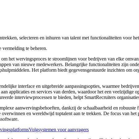
ntrekken, selecteren en inhuren van talent met functionaliteiten voor h
 vermelding te beheren.
 om het wervingsproces te stroomlijnen voor bedrijven van elke omvang
tappen van nieuwe medewerkers. Belangrijke functionaliteiten zijn onder
hulpmiddelen. Het platform biedt gegevensgestuurde inzichten om organ
endelijke interface en uitgebreide aanpassingsopties, waarmee bedrijve
a aan applicaties en services van derden, waardoor het een veelzijdige 
eerde interviewprocessen te bieden, helpt SmartRecruiters organisatie
complexe aanwervingsbehoeften, dankzij de schaalbaarheid en robuuste f
overwinnen en wereldwijd toptalent aan te trekken. De focus van het p
ssoftware.
vingsplatforms
Volgsystemen voor aanvragers