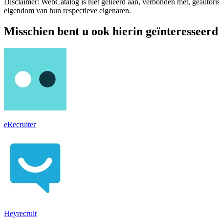
Disclaimer: WebCatalog is niet gelieerd aan, verbonden met, geautori
eigendom van hun respectieve eigenaren.
Misschien bent u ook hierin geïnteresseerd
eRecruiter
Heyrecruit