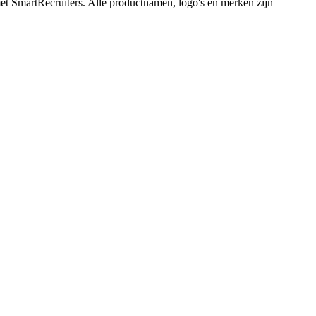
met SmartRecruiters. Alle productnamen, logo's en merken zijn