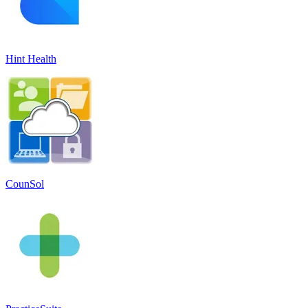
Hint Health
CounSol