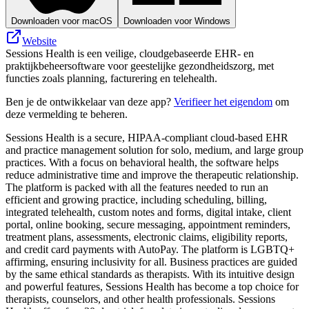
Downloaden voor macOS
Downloaden voor Windows
Website
Sessions Health is een veilige, cloudgebaseerde EHR- en
praktijkbeheersoftware voor geestelijke gezondheidszorg, met
functies zoals planning, facturering en telehealth.
Ben je de ontwikkelaar van deze app?
Verifieer het eigendom
om
deze vermelding te beheren.
Sessions Health is a secure, HIPAA-compliant cloud-based EHR
and practice management solution for solo, medium, and large group
practices. With a focus on behavioral health, the software helps
reduce administrative time and improve the therapeutic relationship.
The platform is packed with all the features needed to run an
efficient and growing practice, including scheduling, billing,
integrated telehealth, custom notes and forms, digital intake, client
portal, online booking, secure messaging, appointment reminders,
treatment plans, assessments, electronic claims, eligibility reports,
and credit card payments with AutoPay. The platform is LGBTQ+
affirming, ensuring inclusivity for all. Business practices are guided
by the same ethical standards as therapists. With its intuitive design
and powerful features, Sessions Health has become a top choice for
therapists, counselors, and other health professionals. Sessions