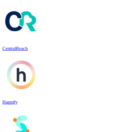
CentralReach
Happify