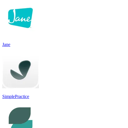
Jane
SimplePractice