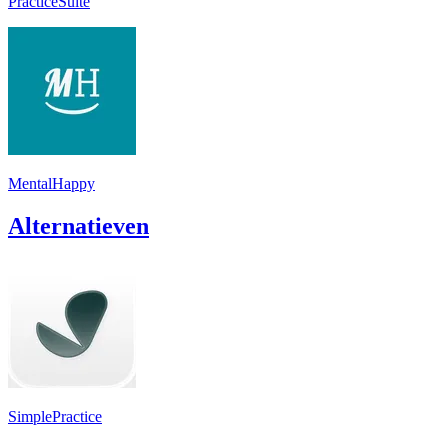
PracticeSuite
MentalHappy
Alternatieven
SimplePractice