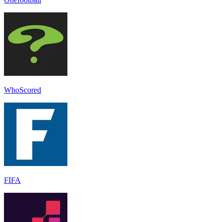
WhoScored
FIFA