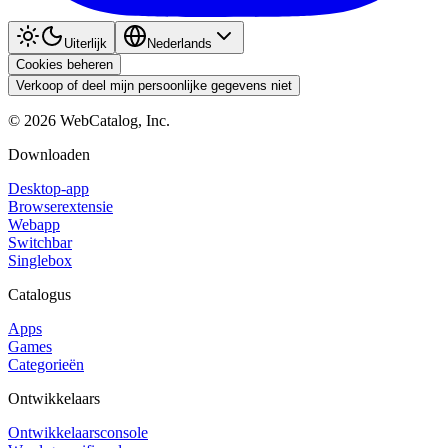
Uiterlijk
Nederlands
Cookies beheren
Verkoop of deel mijn persoonlijke gegevens niet
©
2026
WebCatalog, Inc.
Downloaden
Desktop-app
Browserextensie
Webapp
Switchbar
Singlebox
Catalogus
Apps
Games
Categorieën
Ontwikkelaars
Ontwikkelaarsconsole