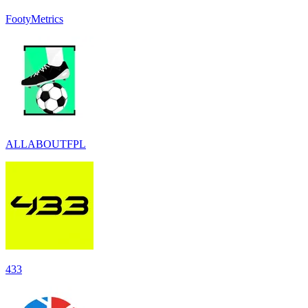
FootyMetrics
ALLABOUTFPL
433