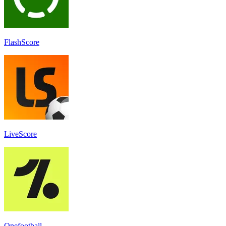
FlashScore
LiveScore
Onefootball