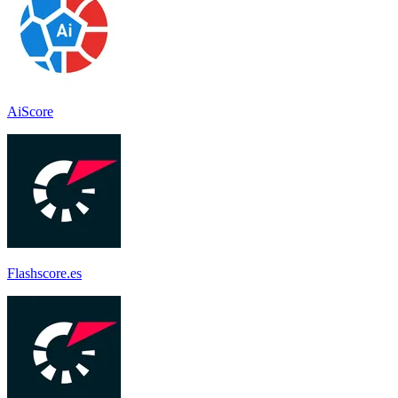
AiScore
Flashscore.es