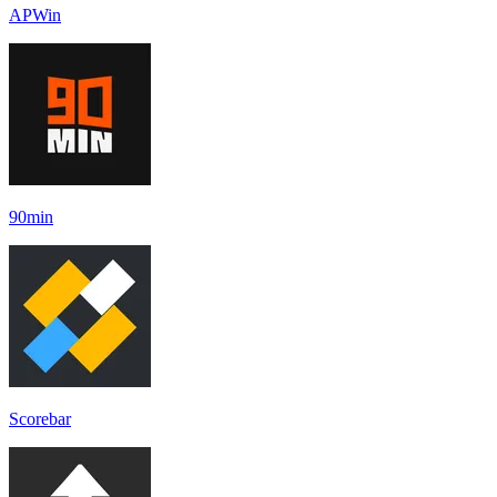
APWin
90min
Scorebar