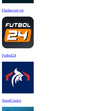
Flashscore.vn
Futbol24
SportCorico