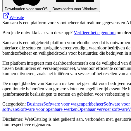
Downloaden voor macOS
Downloaden voor Windows
Website
Samsara is een platform voor vlootbeheer dat realtime gegevens en AI-i
Ben je de ontwikkelaar van deze app?
Verifieer het eigendom
om deze
Samsara is een uitgebreid platform voor vlootbeheer dat is ontworpen 
interface die setup en navigatie vereenvoudigt, waardoor bedrijven d
brandstofbeheer en veiligheidstools voor bestuurder, die bedrijven in st
Het platform integreert met dashboardcamera's om de veiligheid van 
tussen bestuurders en verzendpersoneel, waardoor efficiënte communic
kunnen uitvoeren, zoals het initiëren van sessies of het resetten van a
De mogelijkheden van Samsara maken het geschikt voor bedrijven van a
operationele behoeften van grotere vloten en tegelijkertijd essentiël
geïnformeerde beslissingen te nemen en gebieden voor verbetering te i
Categorieën
:
Business
Software voor wagenparkbeheer
Software voor
software
Software voor openbare werken
Openbaar vervoer software
V
Disclaimer: WebCatalog is niet gelieerd aan, verbonden met, geautor
hun respectieve eigenaren.