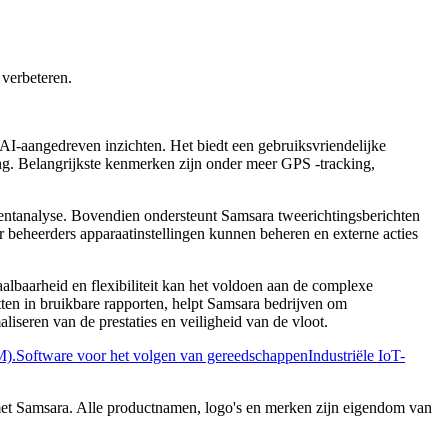
 verbeteren.
 AI-aangedreven inzichten. Het biedt een gebruiksvriendelijke
ing. Belangrijkste kenmerken zijn onder meer GPS -tracking,
dentanalyse. Bovendien ondersteunt Samsara tweerichtingsberichten
 beheerders apparaatinstellingen kunnen beheren en externe acties
lbaarheid en flexibiliteit kan het voldoen aan de complexe
tten in bruikbare rapporten, helpt Samsara bedrijven om
iseren van de prestaties en veiligheid van de vloot.
M).
Software voor het volgen van gereedschappen
Industriële IoT-
 met Samsara. Alle productnamen, logo's en merken zijn eigendom van