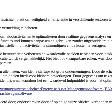
nzichten biedt om veiligheid en efficiëntie in verschillende sectoren te
 vermelding te beheren.
om vlootactiviteiten te optimaliseren door realtime gegevensanalyse en
e functies snel kunnen aanpassen en gebruiken zonder uitgebreide train
aat stellen hun activiteiten te stroomlijnen en de kosten te verlagen.
de bestuurder te verbeteren en waardevolle beelden te bieden voor inci
atie wordt vergemakkelijkt. Het biedt ook aanpasbare rollen, waardoor
pparaten.
lle maten, van kleine startups tot grote ondernemingen. Door de schaa
e hulpmiddelen biedt voor kleinere bewerkingen. Door gegevens om te ze
dentificeren, waardoor het een waardevol hulpmiddel is voor het optimal
 vermogensprestatiebeheer
Enterprise Asset Management-software (EA
rachtwagensoftware
iseerd door, onderschreven door of op enige wijze officieel verbonden