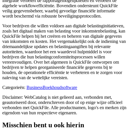
integratie verbetert de rapportagemogelijkheden en verbetert de
algehele workflowefficiëntie. Bovendien ondersteunt QuickFile
veilig gegevensbeheer, waarbij gevoelige financiële informatie
wordt beschermd via robuuste beveiligingsprotocollen.
Voor bedrijven die willen voldoen aan digitale belastinginitiatieven,
zoals het digitaal maken van belasting voor inkomstenbelasting, kan
QuickFile helpen bij het creëren en beheren van digitale gegevens
van inkomsten en kosten. Het vergemakkelijkt ook de indiening van
driemaandelijkse updates en belastingaangiften bij relevante
autoriteiten, waardoor het een waardevol hulpmiddel is voor
bedrijven die hun belastingconformiteitsprocessen willen
vereenvoudigen. Over het algemeen is QuickFile ontworpen om
bedrijven te helpen georganiseerde financiële gegevens bij te
houden, de operationele efficiëntie te verbeteren en te zorgen voor
naleving van de wettelijke vereisten.
Categorieën
:
Business
Boekhoudsoftware
Disclaimer: WebCatalog is niet gelieerd aan, verbonden met,
geautoriseerd door, onderschreven door of op enige wijze officieel
verbonden met QuickFile. Alle productnamen, logo's en merken zijn
eigendom van hun respectieve eigenaren.
Misschien bent u ook hierin