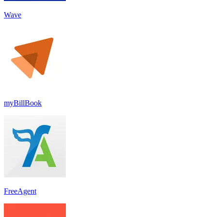
Wave
myBillBook
FreeAgent