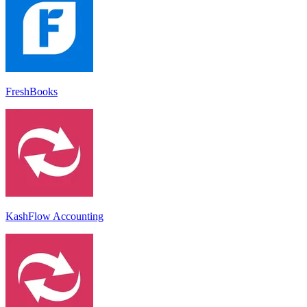
FreshBooks
KashFlow Accounting