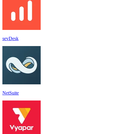
sevDesk
NetSuite