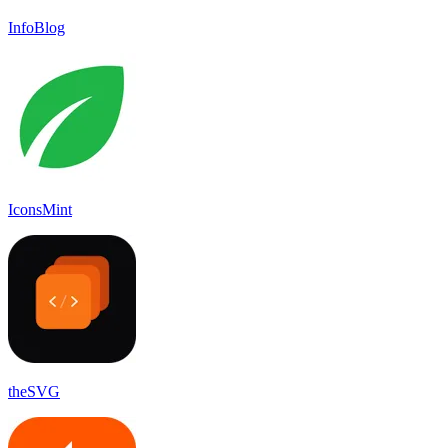
InfoBlog
IconsMint
theSVG