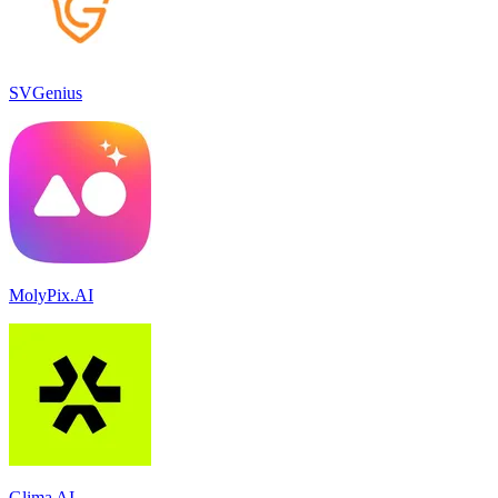
SVGenius
MolyPix.AI
Glima AI