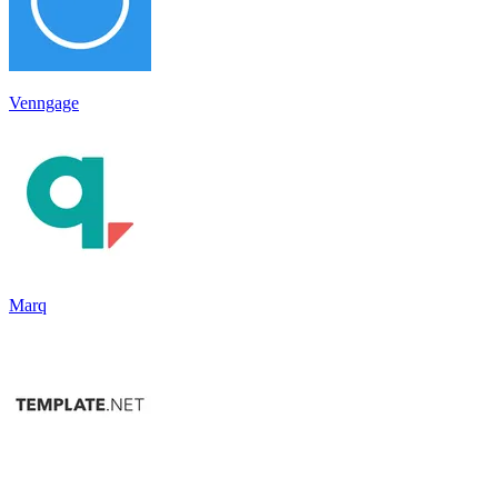
Venngage
Marq