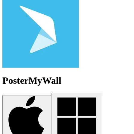
PosterMyWall