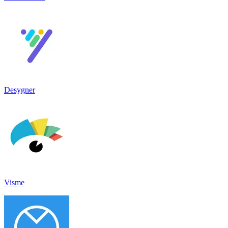
Desygner
Visme