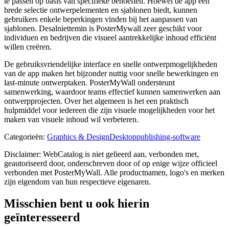
te passen op basis van specifieke behoeften. Hoewel de app een
brede selectie ontwerpelementen en sjablonen biedt, kunnen
gebruikers enkele beperkingen vinden bij het aanpassen van
sjablonen. Desalniettemin is PosterMywall zeer geschikt voor
individuen en bedrijven die visueel aantrekkelijke inhoud efficiënt
willen creëren.
De gebruiksvriendelijke interface en snelle ontwerpmogelijkheden
van de app maken het bijzonder nuttig voor snelle bewerkingen en
last-minute ontwerptaken. PosterMyWall ondersteunt
samenwerking, waardoor teams effectief kunnen samenwerken aan
ontwerpprojecten. Over het algemeen is het een praktisch
hulpmiddel voor iedereen die zijn visuele mogelijkheden voor het
maken van visuele inhoud wil verbeteren.
Categorieën
:
Graphics & Design
Desktoppublishing-software
Disclaimer: WebCatalog is niet gelieerd aan, verbonden met,
geautoriseerd door, onderschreven door of op enige wijze officieel
verbonden met PosterMyWall. Alle productnamen, logo's en merken
zijn eigendom van hun respectieve eigenaren.
Misschien bent u ook hierin
geïnteresseerd