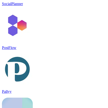
SocialPlanner
PostFlow
Pallyy