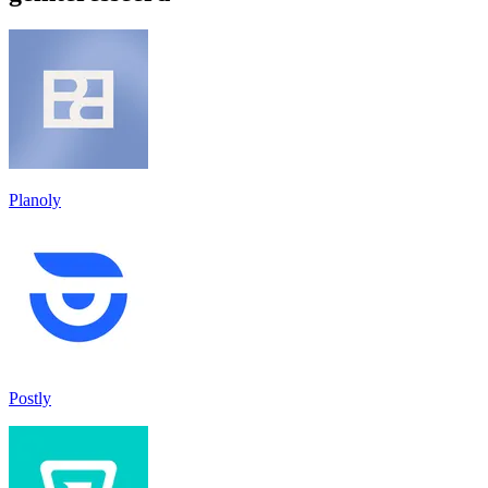
Planoly
Postly