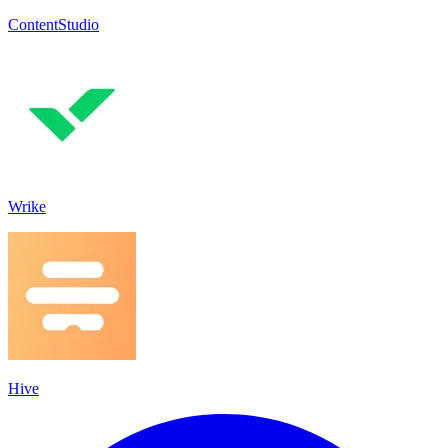
ContentStudio
Wrike
Hive