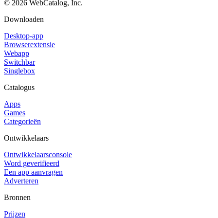
©
2026
WebCatalog, Inc.
Downloaden
Desktop-app
Browserextensie
Webapp
Switchbar
Singlebox
Catalogus
Apps
Games
Categorieën
Ontwikkelaars
Ontwikkelaarsconsole
Word geverifieerd
Een app aanvragen
Adverteren
Bronnen
Prijzen