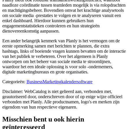
naadloze coördinatie tussen teamleden mogelijk is via rolopdrachten
en machtigingsbeheer. Bovendien omvat het krachtige analysetools
om sociale media -prestaties te volgen en te analyseren vanuit een
enkel dashboard. Hierdoor kunnen gebruikers hun
engagementstatistieken controleren en hun strategieën
dienovereenkomstig aanpassen.
Een ander belangrijk kenmerk van Planly is het vermogen om de
eerste opmerking samen met berichten te plannen, die extra
hashtags, links of boeiende vragen kunnen bevatten om de interactie
van het publiek te verbeteren. Over het algemeen is Planly
ontworpen om het beheer van sociale media te stroomlijnen,
waardoor het een ideale oplossing is voor solo -ondernemers,
digitale marketingbureaus en grote organisaties.
Categorieën
:
Business
Marketingkalendersoftware
Disclaimer: WebCatalog is niet gelieerd aan, verbonden met,
geautoriseerd door, onderschreven door of op enige wijze officieel
verbonden met Planly. Alle productnamen, logo's en merken zijn
eigendom van hun respectieve eigenaren.
Misschien bent u ook hierin
geïnteresseerd