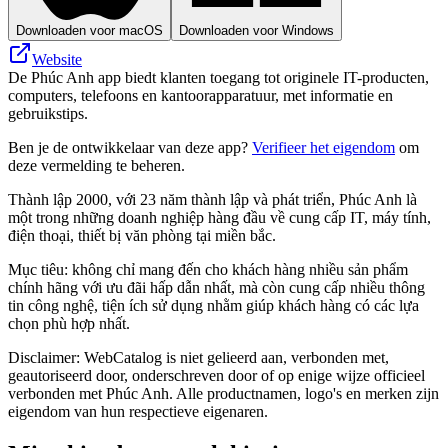
Downloaden voor macOS
Downloaden voor Windows
Website
De Phúc Anh app biedt klanten toegang tot originele IT-producten,
computers, telefoons en kantoorapparatuur, met informatie en
gebruikstips.
Ben je de ontwikkelaar van deze app?
Verifieer het eigendom
om
deze vermelding te beheren.
Thành lập 2000, với 23 năm thành lập và phát triển, Phúc Anh là
một trong những doanh nghiệp hàng đầu về cung cấp IT, máy tính,
điện thoại, thiết bị văn phòng tại miền bắc.
Mục tiêu: không chỉ mang đến cho khách hàng nhiều sản phẩm
chính hãng với ưu đãi hấp dẫn nhất, mà còn cung cấp nhiều thông
tin công nghệ, tiện ích sử dụng nhằm giúp khách hàng có các lựa
chọn phù hợp nhất.
Disclaimer: WebCatalog is niet gelieerd aan, verbonden met,
geautoriseerd door, onderschreven door of op enige wijze officieel
verbonden met Phúc Anh. Alle productnamen, logo's en merken zijn
eigendom van hun respectieve eigenaren.