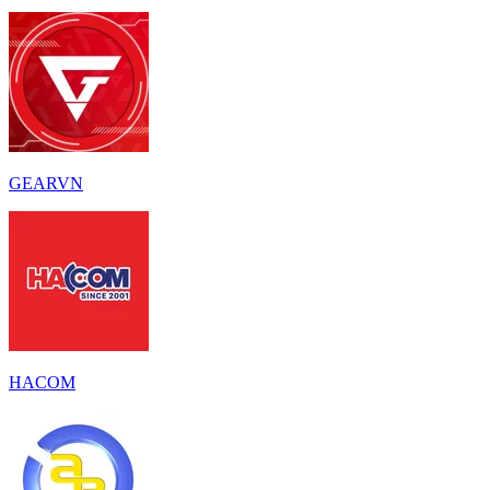
GEARVN
HACOM