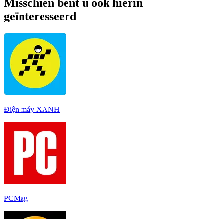
Misschien bent u ook hierin
geïnteresseerd
Điện máy XANH
PCMag