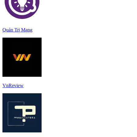
Quản Trị Mạng
VnReview