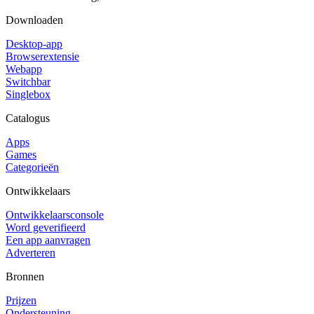
Downloaden
Desktop-app
Browserextensie
Webapp
Switchbar
Singlebox
Catalogus
Apps
Games
Categorieën
Ontwikkelaars
Ontwikkelaarsconsole
Word geverifieerd
Een app aanvragen
Adverteren
Bronnen
Prijzen
Ondersteuning