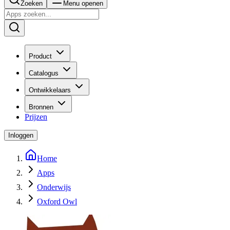
Zoeken
Menu openen
Product
Catalogus
Ontwikkelaars
Bronnen
Prijzen
Inloggen
Home
Apps
Onderwijs
Oxford Owl