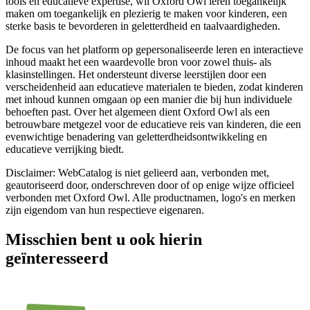
tools en educatieve expertise, wil Oxford Owl leren toegankelijk
maken om toegankelijk en plezierig te maken voor kinderen, een
sterke basis te bevorderen in geletterdheid en taalvaardigheden.
De focus van het platform op gepersonaliseerde leren en interactieve
inhoud maakt het een waardevolle bron voor zowel thuis- als
klasinstellingen. Het ondersteunt diverse leerstijlen door een
verscheidenheid aan educatieve materialen te bieden, zodat kinderen
met inhoud kunnen omgaan op een manier die bij hun individuele
behoeften past. Over het algemeen dient Oxford Owl als een
betrouwbare metgezel voor de educatieve reis van kinderen, die een
evenwichtige benadering van geletterdheidsontwikkeling en
educatieve verrijking biedt.
Disclaimer: WebCatalog is niet gelieerd aan, verbonden met,
geautoriseerd door, onderschreven door of op enige wijze officieel
verbonden met Oxford Owl. Alle productnamen, logo's en merken
zijn eigendom van hun respectieve eigenaren.
Misschien bent u ook hierin
geïnteresseerd