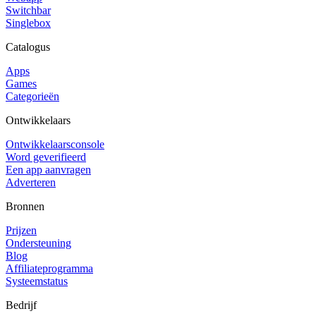
Switchbar
Singlebox
Catalogus
Apps
Games
Categorieën
Ontwikkelaars
Ontwikkelaarsconsole
Word geverifieerd
Een app aanvragen
Adverteren
Bronnen
Prijzen
Ondersteuning
Blog
Affiliateprogramma
Systeemstatus
Bedrijf