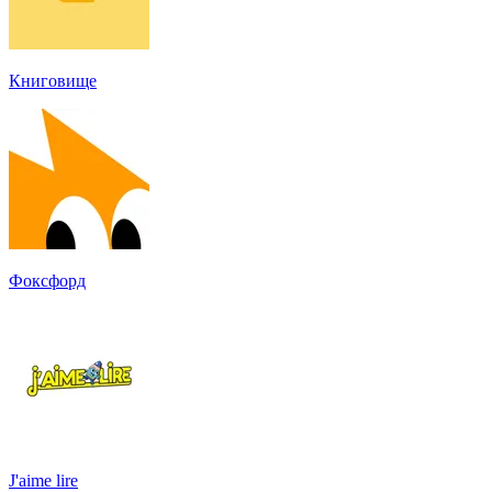
Книговище
Фоксфорд
J'aime lire