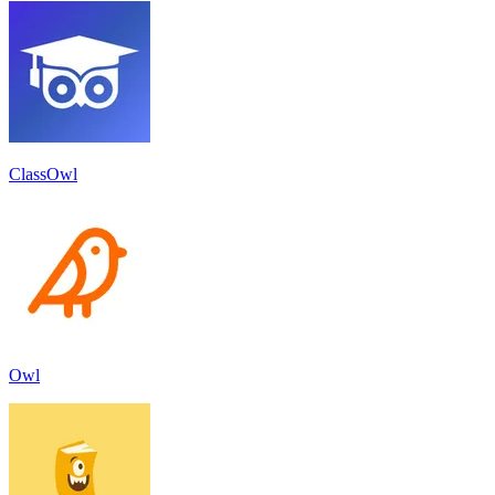
ClassOwl
Owl