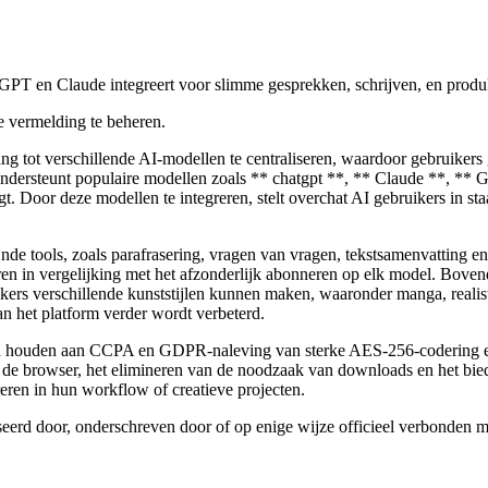
GPT en Claude integreert voor slimme gesprekken, schrijven, en produkt
 vermelding te beheren.
gang tot verschillende AI-modellen te centraliseren, waardoor gebruik
 ondersteunt populaire modellen zoals ** chatgpt **, ** Claude **, ** 
t. Door deze modellen te integreren, stelt overchat AI gebruikers in sta
de tools, zoals parafrasering, vragen van vragen, tekstsamenvatting en 
n in vergelijking met het afzonderlijk abonneren op elk model. Boven
kers verschillende kunststijlen kunnen maken, waaronder manga, realis
an het platform verder wordt verbeterd.
 zich houden aan CCPA en GDPR-naleving van sterke AES-256-codering e
t de browser, het elimineren van de noodzaak van downloads en het bi
eren in hun workflow of creatieve projecten.
iseerd door, onderschreven door of op enige wijze officieel verbonden