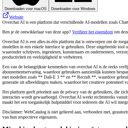
Downloaden voor macOS
Downloaden voor Windows
Website
Overchat AI is een platform dat verschillende AI-modellen zoals Chat
Ben je de ontwikkelaar van deze app?
Verifieer het eigendom
om deze
Overchat AI is een alles-in-één platform dat is ontworpen om de toe
modellen in een enkele interface te gebruiken. Deze uitgebreide tool
waaronder schrijvers, ingenieurs, kunstenaars en ondernemers, verzorg
productiviteit en veelzijdigheid te verbeteren.
Een van de belangrijkste kenmerken van overchat AI is de reeks verfijn
abonnementservaring, waardoor gebruikers aanzienlijk kunnen bespare
met modellen zoals ** Dall-E 3 ** en ** Recraft **, waardoor gebrui
generatie uit afbeeldingen maken, waardoor het creatieve potentieel v
Het platform geeft prioriteit aan de privacy van de gebruikers, die
interacties wordt gewaarborgd. Overchat AI werkt rechtstreeks vanui
maakt het een toegankelijk hulpmiddel voor iedereen die AI wil integr
Disclaimer: WebCatalog is niet gelieerd aan, verbonden met, geautor
van hun respectieve eigenaren.