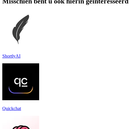
Misschien bent u ook hierin geïnteresseerd
ShortlyAI
Quickchat