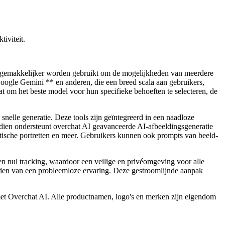
iviteit.
ers gemakkelijker worden gebruikt om de mogelijkheden van meerdere
Google Gemini ** en anderen, die een breed scala aan gebruikers,
at om het beste model voor hun specifieke behoeften te selecteren, de
snelle generatie. Deze tools zijn geïntegreerd in een naadloze
dien ondersteunt overchat AI geavanceerde AI-afbeeldingsgeneratie
tische portretten en meer. Gebruikers kunnen ook prompts van beeld-
n nul tracking, waardoor een veilige en privéomgeving voor alle
eden van een probleemloze ervaring. Deze gestroomlijnde aanpak
 met Overchat AI. Alle productnamen, logo's en merken zijn eigendom