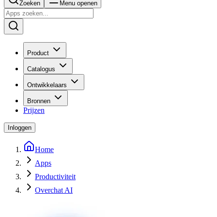
Zoeken
Menu openen
Product
Catalogus
Ontwikkelaars
Bronnen
Prijzen
Inloggen
Home
Apps
Productiviteit
Overchat AI